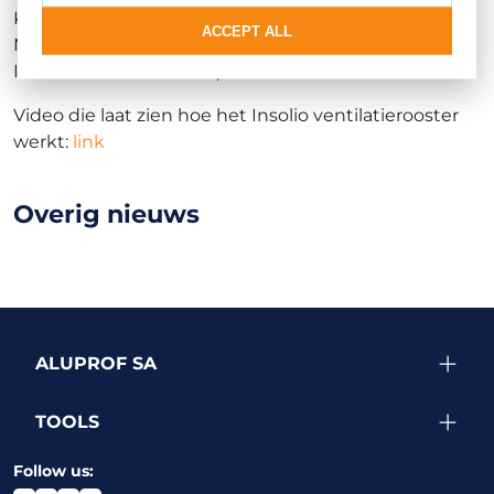
KOT van het ITB (Instituut voor Bouwtechniek) en
ACCEPT ALL
National Technical Approval van DIBT (Deutsches
Institut für Bautechnik)
Video die laat zien hoe het Insolio ventilatierooster
werkt:
link
Overig nieuws
ALUPROF SA
TOOLS
Follow us: