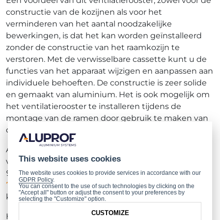
Een voordeel van dit ventilatierooster, zowel voor de
constructie van de kozijnen als voor het
verminderen van het aantal noodzakelijke
bewerkingen, is dat het kan worden geïnstalleerd
zonder de constructie van het raamkozijn te
verstoren. Met de verwisselbare cassette kunt u de
functies van het apparaat wijzigen en aanpassen aan
individuele behoeften. De constructie is zeer solide
en gemaakt van aluminium. Het is ook mogelijk om
het ventilatierooster te installeren tijdens de
montage van de ramen door gebruik te maken van
de montagespeling.
Aluprof biedt 3 kleurvarianten van de Insolio
This website uses cookies
ventilatieroosters: RAL 9005, RAL 7016 en RAL
9016. Ze zijn verkrijgbaar voor de systemen:
MB-
The website uses cookies to provide services in accordance with our
GDPR Policy
.
79N
,
MB-86
,
MB-86N
,
MB-104 Passive
,
MB-77HS
. U
You can consent to the use of such technologies by clicking on the
"Accept all" button or adjust the consent to your preferences by
kunt ze bestellen MET en ZONDER anti-smogfilter.
selecting the "Customize" option.
CUSTOMIZE
Het product beschikt over de volgende certificaten: