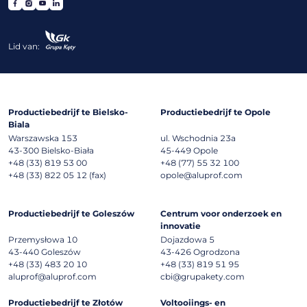
Lid van:
Productiebedrijf te Bielsko-
Productiebedrijf te Opole
Biala
Warszawska 153
ul. Wschodnia 23a
43-300
Bielsko-Biała
45-449
Opole
+48 (33) 819 53 00
+48 (77) 55 32 100
+48 (33) 822 05 12 (fax)
opole@aluprof.com
Productiebedrijf te Goleszów
Centrum voor onderzoek en
innovatie
Przemysłowa 10
Dojazdowa 5
43-440
Goleszów
43-426
Ogrodzona
+48 (33) 483 20 10
+48 (33) 819 51 95
aluprof@aluprof.com
cbi@grupakety.com
Productiebedrijf te Złotów
Voltooiings- en