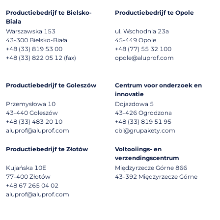
Productiebedrijf te Bielsko-
Productiebedrijf te Opole
Biala
Warszawska 153
ul. Wschodnia 23a
43-300
Bielsko-Biała
45-449
Opole
+48 (33) 819 53 00
+48 (77) 55 32 100
+48 (33) 822 05 12 (fax)
opole@aluprof.com
Productiebedrijf te Goleszów
Centrum voor onderzoek en
innovatie
Przemysłowa 10
Dojazdowa 5
43-440
Goleszów
43-426
Ogrodzona
+48 (33) 483 20 10
+48 (33) 819 51 95
aluprof@aluprof.com
cbi@grupakety.com
Productiebedrijf te Złotów
Voltooiings- en
verzendingscentrum
Kujańska 10E
Międzyrzecze Górne 866
77-400
Złotów
43-392
Międzyrzecze Górne
+48 67 265 04 02
aluprof@aluprof.com