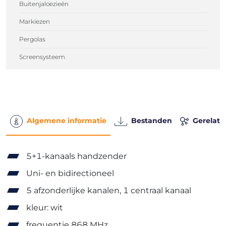
Buitenjaloezieën
Markiezen
Pergolas
Screensysteem
Algemene informatie
Bestanden
Gerelate
5+1-kanaals handzender
Uni- en bidirectioneel
5 afzonderlijke kanalen, 1 centraal kanaal
kleur: wit
frequentie 868 MHz