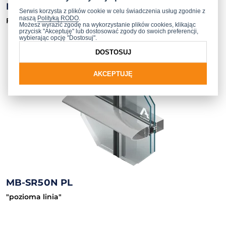
MB-SR50N EFEKT
Serwis korzysta z plików cookie w celu świadczenia usług zgodnie z
naszą
Polityką RODO
.
Fasada półstrukturalna
Możesz wyrazić zgodę na wykorzystanie plików cookies, klikając
przycisk "Akceptuję" lub dostosować zgody do swoich preferencji,
wybierając opcję "Dostosuj".
DOSTOSUJ
AKCEPTUJĘ
MB-SR50N PL
"pozioma linia"