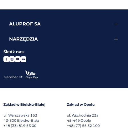
ALUPROF SA
NARZĘDZIA
Śledź nas:
Member of:
Zakład w Bielsku-Białej
Zakład w Opolu
ul. Warszawska 153
ul. Wschodnia 23a
43-300
Bielsko-Biała
45-449
Opole
+48 (33) 819 53 00
+48 (77) 55 32 100