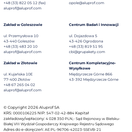
+48 (33) 822 05 12 (fax)
opole@aluprof.com
aluprof@aluprof.com
Zakład w Goleszowie
Centrum Badań i Innowacji
ul. Przemysłowa 10
ul. Dojazdowa 5
43-440
Goleszów
43-426
Ogrodzona
+48 (33) 483 20 10
+48 (33) 819 51 95
aluprof@aluprof.com
cbi@grupakety.com
Zakład w Złotowie
Centrum Kompletacyjno-
Wysyłkowe
ul. Kujańska 10E
Międzyrzecze Górne 866
77-400
Złotów
43-392
Międzyrzecze Górne
+48 67 265 04 02
aluprof@aluprof.com
© Copyright 2026 Aluprof SA
KRS:
NIP:
Kapitał
0000106225
547-02-42-884
zakładowy/wpłacony:
4 028 350 PLN,- Sąd Rejonowy w Bielsku-
Białej VIII Wydział Gospodarczy Krajowego Rejestru Sądowego
Adres do e-doręczeń:
AE:PL-96706-42023-SSEVB-21