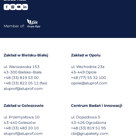
Member of:
Zakład w Bielsku-Białej
Zakład w Opolu
ul. Warszawska 153
ul. Wschodnia 23a
43-300
Bielsko-Biała
45-449
Opole
+48 (33) 819 53 00
+48 (77) 55 32 100
+48 (33) 822 05 12 (fax)
opole@aluprof.com
aluprof@aluprof.com
Zakład w Goleszowie
Centrum Badań i Innowacji
ul. Przemysłowa 10
ul. Dojazdowa 5
43-440
Goleszów
43-426
Ogrodzona
+48 (33) 483 20 10
+48 (33) 819 51 95
aluprof@aluprof.com
cbi@grupakety.com