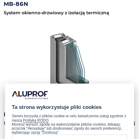
MB-86N
System okienno-drzwiowy z izolacją termiczną
Ta strona wykorzystuje pliki cookies
MB-104 PASSIVE
Serwis korzysta z plików cookie w celu świadczenia usług zgodnie z
naszą
Polityką RODO
.
System okienno-drzwiowy o najwyższej izolacji termicznej
Możesz wyrazić zgodę na wykorzystanie plików cookies, klikając
przycisk "Akceptuję" lub dostosować zgody do swoich preferencji,
wybierając opcję "Dostosuj".