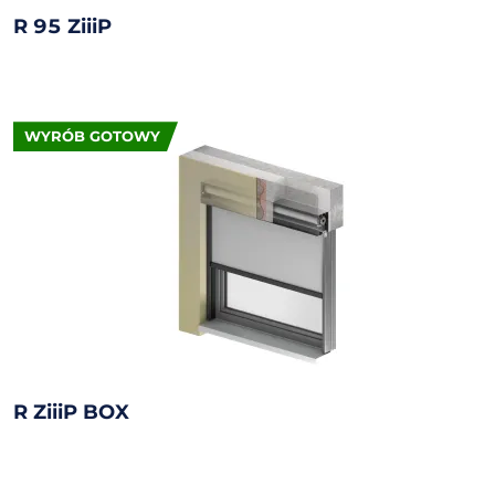
R 95 ZiiiP
WYRÓB GOTOWY
R ZiiiP BOX