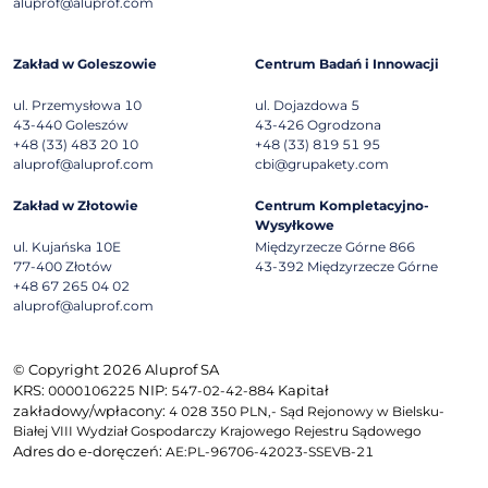
aluprof@aluprof.com
Zakład w Goleszowie
Centrum Badań i Innowacji
ul. Przemysłowa 10
ul. Dojazdowa 5
43-440
Goleszów
43-426
Ogrodzona
+48 (33) 483 20 10
+48 (33) 819 51 95
aluprof@aluprof.com
cbi@grupakety.com
Zakład w Złotowie
Centrum Kompletacyjno-
Wysyłkowe
ul. Kujańska 10E
Międzyrzecze Górne 866
77-400
Złotów
43-392
Międzyrzecze Górne
+48 67 265 04 02
aluprof@aluprof.com
© Copyright 2026 Aluprof SA
KRS:
NIP:
Kapitał
0000106225
547-02-42-884
zakładowy/wpłacony:
4 028 350 PLN,- Sąd Rejonowy w Bielsku-
Białej VIII Wydział Gospodarczy Krajowego Rejestru Sądowego
Adres do e-doręczeń:
AE:PL-96706-42023-SSEVB-21