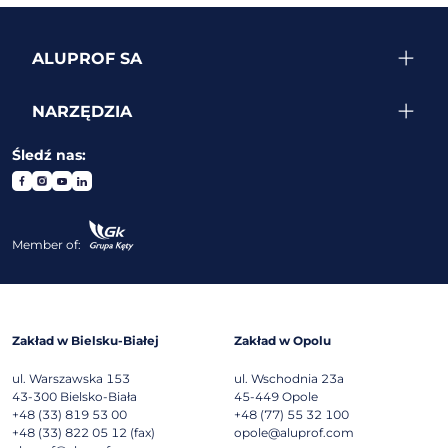
ALUPROF SA
NARZĘDZIA
Śledź nas:
Member of:
Zakład w Bielsku-Białej
Zakład w Opolu
ul. Warszawska 153
ul. Wschodnia 23a
43-300
Bielsko-Biała
45-449
Opole
+48 (33) 819 53 00
+48 (77) 55 32 100
+48 (33) 822 05 12 (fax)
opole@aluprof.com