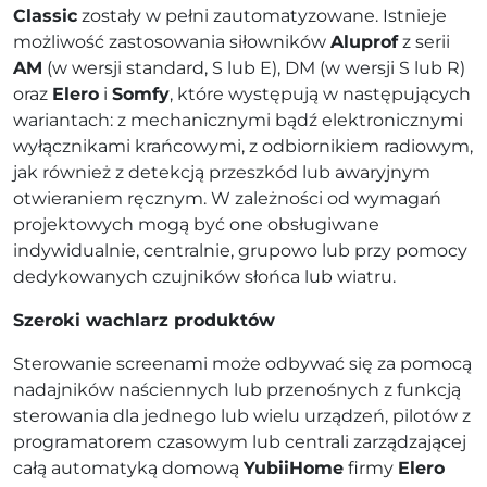
Classic
zostały w pełni zautomatyzowane. Istnieje
możliwość zastosowania siłowników
Aluprof
z serii
AM
(w wersji standard, S lub E), DM (w wersji S lub R)
oraz
Elero
i
Somfy
, które występują w następujących
wariantach: z mechanicznymi bądź elektronicznymi
wyłącznikami krańcowymi, z odbiornikiem radiowym,
jak również z detekcją przeszkód lub awaryjnym
otwieraniem ręcznym. W zależności od wymagań
projektowych mogą być one obsługiwane
indywidualnie, centralnie, grupowo lub przy pomocy
dedykowanych czujników słońca lub wiatru.
Szeroki wachlarz produktów
Sterowanie screenami może odbywać się za pomocą
nadajników naściennych lub przenośnych z funkcją
sterowania dla jednego lub wielu urządzeń, pilotów z
programatorem czasowym lub centrali zarządzającej
całą automatyką domową
YubiiHome
firmy
Elero