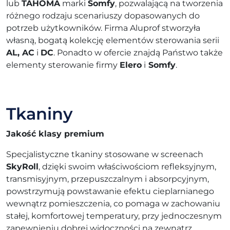
lub
TAHOMA
marki
Somfy
, pozwalającą na tworzenia
różnego rodzaju scenariuszy dopasowanych do
potrzeb użytkowników. Firma Aluprof stworzyła
własną, bogatą kolekcję elementów sterowania serii
AL, AC
i
DC
. Ponadto w ofercie znajdą Państwo także
elementy sterowanie firmy
Elero
i
Somfy
.
Tkaniny
Jakość klasy premium
Specjalistyczne tkaniny stosowane w screenach
SkyRoll
, dzięki swoim właściwościom refleksyjnym,
transmisyjnym, przepuszczalnym i absorpcyjnym,
powstrzymują powstawanie efektu cieplarnianego
wewnątrz pomieszczenia, co pomaga w zachowaniu
stałej, komfortowej temperatury, przy jednoczesnym
zapewnieniu dobrej widoczności na zewnątrz.