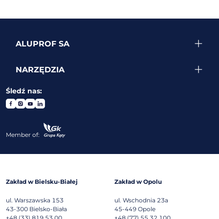
ALUPROF SA
NARZĘDZIA
Śledź nas:
Member of:
Zakład w Bielsku-Białej
Zakład w Opolu
ul. Warszawska 153
ul. Wschodnia 23a
43-300
Bielsko-Biała
45-449
Opole
+48 (33) 819 53 00
+48 (77) 55 32 100