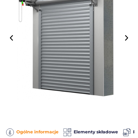
Ogólne informacje
Elementy składowe
Pl