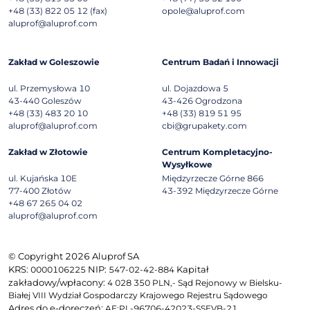
+48 (33) 822 05 12 (fax)
opole@aluprof.com
aluprof@aluprof.com
Zakład w Goleszowie
Centrum Badań i Innowacji
ul. Przemysłowa 10
ul. Dojazdowa 5
43-440
Goleszów
43-426
Ogrodzona
+48 (33) 483 20 10
+48 (33) 819 51 95
aluprof@aluprof.com
cbi@grupakety.com
Zakład w Złotowie
Centrum Kompletacyjno-
Wysyłkowe
ul. Kujańska 10E
Międzyrzecze Górne 866
77-400
Złotów
43-392
Międzyrzecze Górne
+48 67 265 04 02
aluprof@aluprof.com
© Copyright 2026 Aluprof SA
KRS:
NIP:
Kapitał
0000106225
547-02-42-884
zakładowy/wpłacony:
4 028 350 PLN,- Sąd Rejonowy w Bielsku-
Białej VIII Wydział Gospodarczy Krajowego Rejestru Sądowego
Adres do e-doręczeń:
AE:PL-96706-42023-SSEVB-21