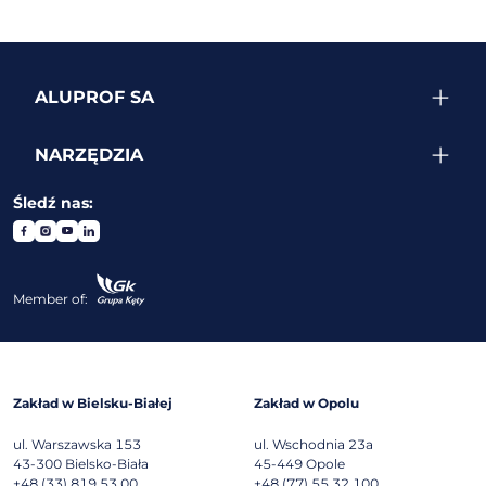
ALUPROF SA
NARZĘDZIA
Śledź nas:
Member of:
Zakład w Bielsku-Białej
Zakład w Opolu
ul. Warszawska 153
ul. Wschodnia 23a
43-300
Bielsko-Biała
45-449
Opole
+48 (33) 819 53 00
+48 (77) 55 32 100