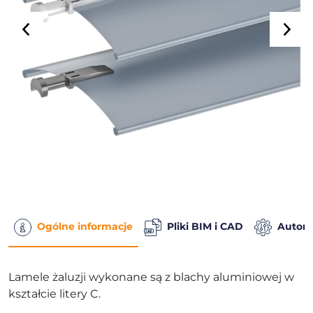
Ogólne informacje
Pliki BIM i CAD
Autom
Lamele żaluzji wykonane są z blachy aluminiowej w
kształcie litery C.