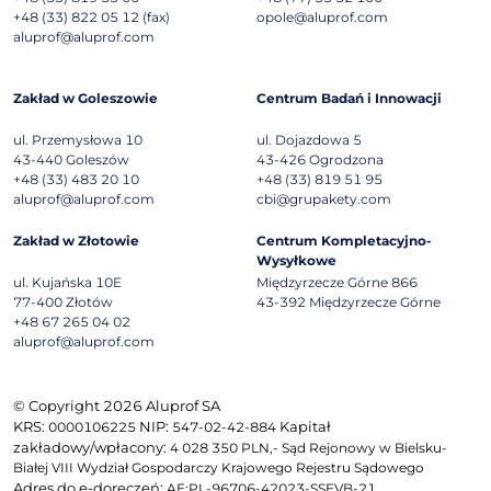
+48 (33) 822 05 12 (fax)
opole@aluprof.com
aluprof@aluprof.com
Zakład w Goleszowie
Centrum Badań i Innowacji
ul. Przemysłowa 10
ul. Dojazdowa 5
43-440
Goleszów
43-426
Ogrodzona
+48 (33) 483 20 10
+48 (33) 819 51 95
aluprof@aluprof.com
cbi@grupakety.com
Zakład w Złotowie
Centrum Kompletacyjno-
Wysyłkowe
ul. Kujańska 10E
Międzyrzecze Górne 866
77-400
Złotów
43-392
Międzyrzecze Górne
+48 67 265 04 02
aluprof@aluprof.com
© Copyright 2026 Aluprof SA
KRS:
NIP:
Kapitał
0000106225
547-02-42-884
zakładowy/wpłacony:
4 028 350 PLN,- Sąd Rejonowy w Bielsku-
Białej VIII Wydział Gospodarczy Krajowego Rejestru Sądowego
Adres do e-doręczeń:
AE:PL-96706-42023-SSEVB-21