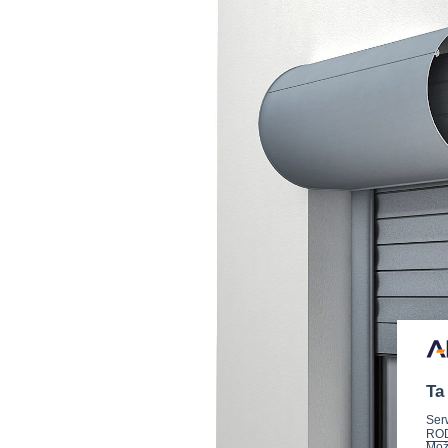
Ta
Ser
RO
Może