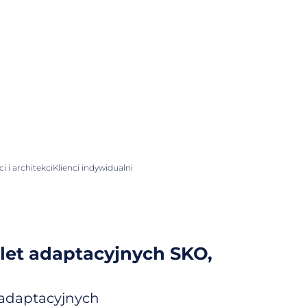
 i architekci
Klienci indywidualni
let adaptacyjnych
SKO,
 adaptacyjnych