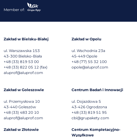
Member of:
Zakład w Bielsku-Białej
Zakład w Opolu
ul. Warszawska 153
ul. Wschodnia 23a
43-300
Bielsko-Biała
45-449
Opole
+48 (33) 819 53 00
+48 (77) 55 32 100
+48 (33) 822 05 12 (fax)
opole@aluprof.com
aluprof@aluprof.com
Zakład w Goleszowie
Centrum Badań i Innowacji
ul. Przemysłowa 10
ul. Dojazdowa 5
43-440
Goleszów
43-426
Ogrodzona
+48 (33) 483 20 10
+48 (33) 819 51 95
aluprof@aluprof.com
cbi@grupakety.com
Zakład w Złotowie
Centrum Kompletacyjno-
Wysyłkowe