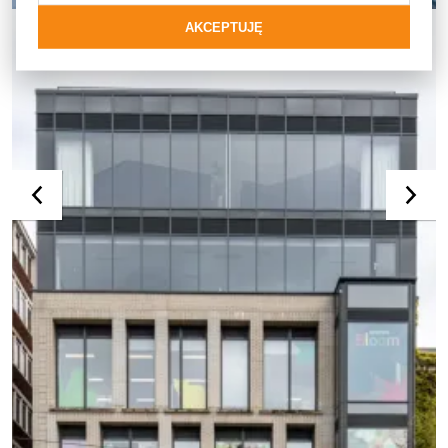
MB-70HI
AKCEPTUJĘ
System okienno-drzwiowy o podwyższonej izolacyjności
termicznej