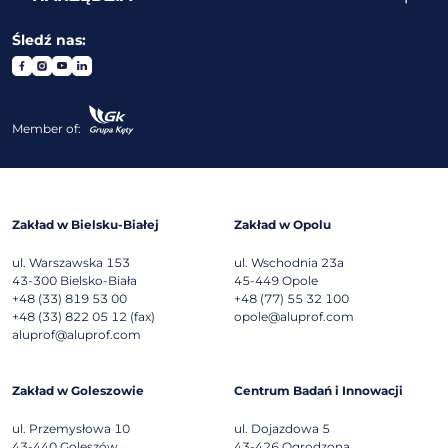
Śledź nas:
Member of:
Zakład w Bielsku-Białej
Zakład w Opolu
ul. Warszawska 153
ul. Wschodnia 23a
43-300
Bielsko-Biała
45-449
Opole
+48 (33) 819 53 00
+48 (77) 55 32 100
+48 (33) 822 05 12 (fax)
opole@aluprof.com
aluprof@aluprof.com
Zakład w Goleszowie
Centrum Badań i Innowacji
ul. Przemysłowa 10
ul. Dojazdowa 5
43-440
Goleszów
43-426
Ogrodzona