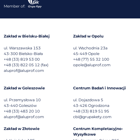
Member of:
Zakład w Bielsku-Białej
Zakład w Opolu
ul. Warszawska 153
ul. Wschodnia 23a
43-300
Bielsko-Biała
45-449
Opole
+48 (33) 819 53 00
+48 (77) 55 32 100
+48 (33) 822 05 12 (fax)
opole@aluprof.com
aluprof@aluprof.com
Zakład w Goleszowie
Centrum Badań i Innowacji
ul. Przemysłowa 10
ul. Dojazdowa 5
43-440
Goleszów
43-426
Ogrodzona
+48 (33) 483 20 10
+48 (33) 819 51 95
aluprof@aluprof.com
cbi@grupakety.com
Zakład w Złotowie
Centrum Kompletacyjno-
Wysyłkowe