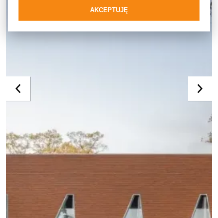
MB-SR50N
AKCEPTUJĘ
Ściana słupowo-ryglowa