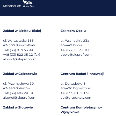
Member of:
Zakład w Bielsku-Białej
Zakład w Opolu
ul. Warszawska 153
ul. Wschodnia 23a
43-300
Bielsko-Biała
45-449
Opole
+48 (33) 819 53 00
+48 (77) 55 32 100
+48 (33) 822 05 12 (fax)
opole@aluprof.com
aluprof@aluprof.com
Zakład w Goleszowie
Centrum Badań i Innowacji
ul. Przemysłowa 10
ul. Dojazdowa 5
43-440
Goleszów
43-426
Ogrodzona
+48 (33) 483 20 10
+48 (33) 819 51 95
aluprof@aluprof.com
cbi@grupakety.com
Zakład w Złotowie
Centrum Kompletacyjno-
Wysyłkowe