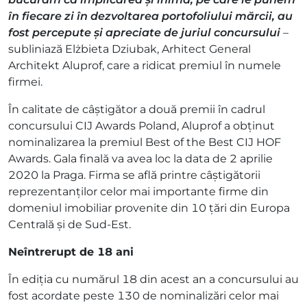
în fiecare zi în dezvoltarea portofoliului mărcii, au
fost percepute și apreciate de juriul concursului
–
subliniază Elżbieta Dziubak, Arhitect General
Architekt Aluprof, care a ridicat premiul în numele
firmei.
În calitate de câștigător a două premii în cadrul
concursului CIJ Awards Poland, Aluprof a obținut
nominalizarea la premiul Best of the Best CIJ HOF
Awards. Gala finală va avea loc la data de 2 aprilie
2020 la Praga. Firma se află printre câștigătorii
reprezentanților celor mai importante firme din
domeniul imobiliar provenite din 10 țări din Europa
Centrală și de Sud-Est.
Neîntrerupt de 18 ani
În ediția cu numărul 18 din acest an a concursului au
fost acordate peste 130 de nominalizări celor mai