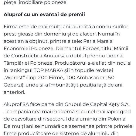
pieței imobiliare poloneze.
Aluprof cu un evantai de premii
Firma este de mai mulți ani laureată a concursurilor
prestigioase din domeniu și de afaceri. Numai în
acest an a obținut, printre altele: Perla Mare a
Economiei Poloneze, Diamantul Forbes, titlul Mărcii
de Construcții a Anului sau dublul premiu Lider al
Tâmplăriei Poloneze. Producătorul s-a aflat din nou și
în rankingul TOP MARKA și în topurile revistei
„Wprost” (Top 200 Firme, 100 Ambasadori, 50
Geparzi), unde și-a îmbunătățit poziția față de anii
anteriori.
Aluprof SA face parte din Grupul de Capital Kęty S.A.
- compania cea mai modernă și cu cel mai rapid grad
de dezvoltare din sectorul de aluminiu din Polonia.
De mulți ani se numără de asemenea printre primele
firme producătoare de sisteme de aluminiu din