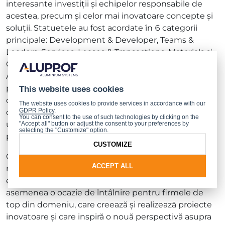
interesante investiții și echipelor responsabile de
acestea, precum și celor mai inovatoare concepte și
soluții. Statuetele au fost acordate în 6 categorii
principale: Development & Developer, Teams &
Leaders, Services, Leases & Transactions, Materials și
Creative Spirit. 33 de laureați ai concursului CIJ
Awards Poland au fost aleși prin vot, în 2 etape. În
prima rundă au participat experți renumiți din
This website uses cookies
domeniul imobiliar, de investiții, arhitectură și
The website uses cookies to provide services in accordance with our
GDPR Policy
.
construcții. A doua etapă a avut loc prin intermediul
You can consent to the use of such technologies by clicking on the
unei platforme online, unde au votat peste 3600 de
"Accept all" button or adjust the consent to your preferences by
selecting the "Customize" option.
persoane cu experiență în domeniul imobiliar.
CUSTOMIZE
Gala CIJ Awards Poland este un eveniment
ACCEPT ALL
recunoscut și de prestigiu pe piața poloneză și
europeană a imobilelor comerciale. Este de
asemenea o ocazie de întâlnire pentru firmele de
top din domeniu, care creează și realizează proiecte
inovatoare și care inspiră o nouă perspectivă asupra