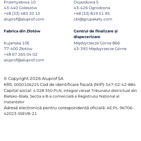
Przemysłowa 10
Dojazdowa 5
43-440
Goleszów
43-426
Ogrodzona
+48 (33) 483 20 10
+48 (33) 819 51 95
aluprof@aluprof.com
cbi@grupakety.com
Fabrica din Złotów
Centrul de finalizare și
dispecerizare
Kujańska 10E
Międzyrzecze Górne 866
77-400
Złotów
43-392
Międzyrzecze Górne
+48 67 265 04 02
aluprof@aluprof.com
© Copyright 2026 Aluprof SA
KRS:
Cod de identificare fiscală (NIP):
0000106225
547-02-42-884
Capital social:
4 028 350 PLN, integral vărsat Tribunalul districtual din
Bielsko-Biała, Secția a 8-a comercială a Registrului Național al
Instanțelor
Adresă electronică pentru corespondență oficială:
AE:PL-96706-
42023-SSEVB-21