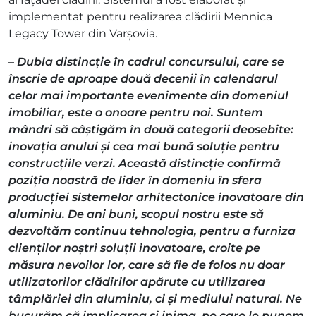
implementat pentru realizarea clădirii Mennica
Legacy Tower din Varșovia.
–
Dubla distincție în cadrul concursului, care se
înscrie de aproape două decenii în calendarul
celor mai importante evenimente din domeniul
imobiliar, este o onoare pentru noi. Suntem
mândri să câștigăm în două categorii deosebite:
inovația anului și cea mai bună soluție pentru
construcțiile verzi. Această distincție confirmă
poziția noastră de lider în domeniu în sfera
producției sistemelor arhitectonice inovatoare din
aluminiu. De ani buni, scopul nostru este să
dezvoltăm continuu tehnologia, pentru a furniza
clienților noștri soluții inovatoare, croite pe
măsura nevoilor lor, care să fie de folos nu doar
utilizatorilor clădirilor apărute cu utilizarea
tâmplăriei din aluminiu, ci și mediului natural. Ne
bucurăm că implicarea și inima, pe care le punem