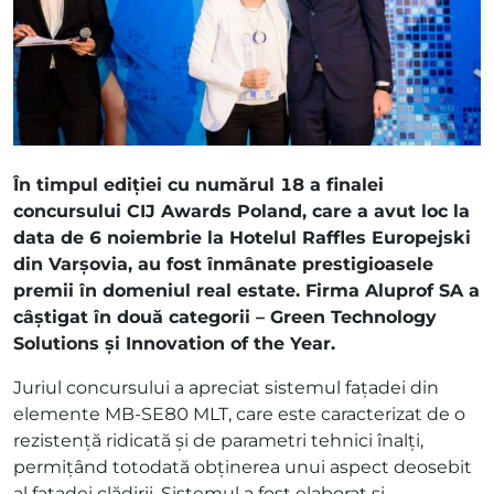
În timpul ediției cu numărul 18 a finalei
concursului CIJ Awards Poland, care a avut loc la
data de 6 noiembrie la Hotelul Raffles Europejski
din Varșovia, au fost înmânate prestigioasele
premii în domeniul real estate. Firma Aluprof SA a
câștigat în două categorii – Green Technology
Solutions și Innovation of the Year.
Juriul concursului a apreciat sistemul fațadei din
elemente MB-SE80 MLT, care este caracterizat de o
rezistență ridicată și de parametri tehnici înalți,
permițând totodată obținerea unui aspect deosebit
al fațadei clădirii. Sistemul a fost elaborat și