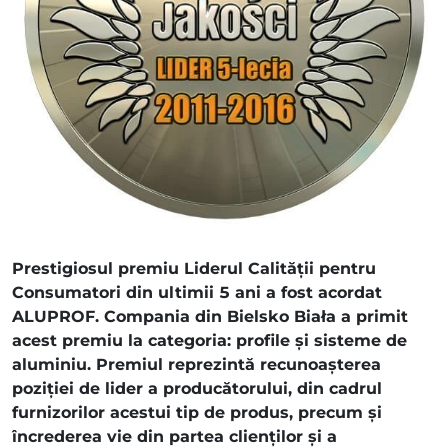
Prestigiosul premiu Liderul Calității pentru
Consumatori din ultimii 5 ani a fost acordat
ALUPROF. Compania din Bielsko Biała a primit
acest premiu la categoria: profile și sisteme de
aluminiu. Premiul reprezintă recunoașterea
poziției de lider a producătorului, din cadrul
furnizorilor acestui tip de produs, precum și
încrederea vie din partea clienților și a