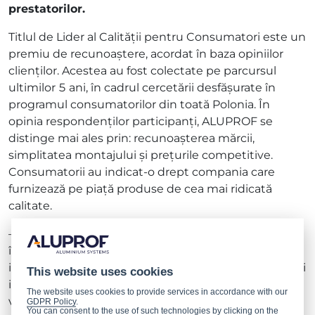
prestatorilor.
Titlul de Lider al Calității pentru Consumatori este un
premiu de recunoaștere, acordat în baza opiniilor
clienților. Acestea au fost colectate pe parcursul
ultimilor 5 ani, în cadrul cercetării desfășurate în
programul consumatorilor din toată Polonia. În
opinia respondenților participanți, ALUPROF se
distinge mai ales prin: recunoașterea mărcii,
simplitatea montajului și prețurile competitive.
Consumatorii au indicat-o drept compania care
furnizează pe piață produse de cea mai ridicată
calitate.
– Acest distins premiu reflectă munca susținută a
întregii echipe. Mulțumiri speciale se cuvin
inginerilor noștri, care surprind continuu piața cu idei
This website uses cookies
inovatoare. Ne bucură astfel de momente, când
The website uses cookies to provide services in accordance with our
vedem că acest efort a fost apreciat. Încrederea
GDPR Policy
.
You can consent to the use of such technologies by clicking on the