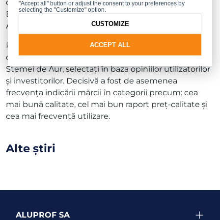
consumatorilor este cel mai bun premiu – declară
"Accept all" button or adjust the consent to your preferences by
selecting the "Customize" option.
Bożena Ryszka, Marketing Manager în cadrul
CUSTOMIZE
ALUPROF.
Pentru titlul de Lider al Calității pentru Consumatori
ACCEPT ALL
din ultimii 5 ani s-au putut înscrie numai câștigării
Stemei de Aur, selectați în baza opiniilor utilizatorilor
și investitorilor. Decisivă a fost de asemenea
frecvența indicării mărcii în categorii precum: cea
mai bună calitate, cel mai bun raport preț-calitate și
cea mai frecventă utilizare.
Alte știri
ALUPROF SA