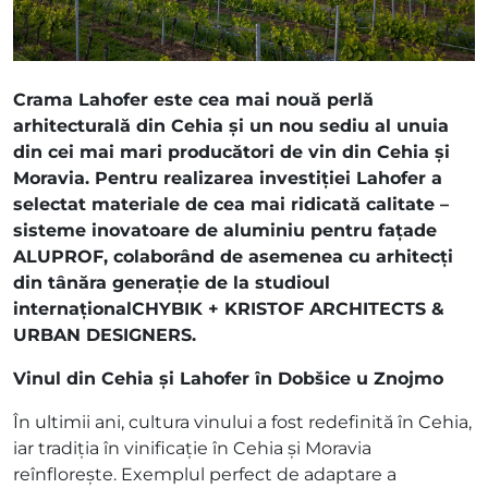
Crama Lahofer este cea mai nouă perlă
arhitecturală din Cehia și un nou sediu al unuia
din cei mai mari producători de vin din Cehia și
Moravia. Pentru realizarea investiției Lahofer a
selectat materiale de cea mai ridicată calitate –
sisteme inovatoare de aluminiu pentru fațade
ALUPROF, colaborând de asemenea cu arhitecți
din tânăra generație de la studioul
internaționalCHYBIK + KRISTOF ARCHITECTS &
URBAN DESIGNERS.
Vinul din Cehia și Lahofer în Dobšice u Znojmo
În ultimii ani, cultura vinului a fost redefinită în Cehia,
iar tradiția în vinificație în Cehia și Moravia
reînflorește. Exemplul perfect de adaptare a