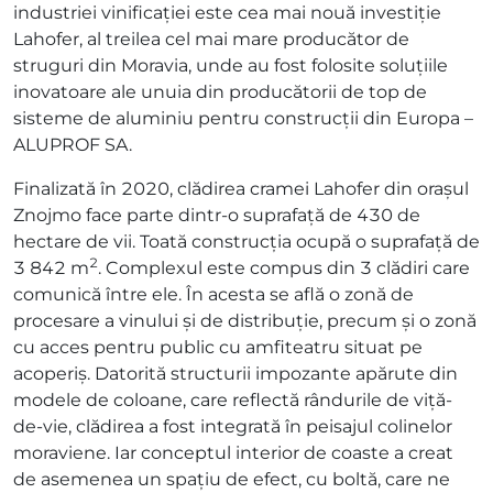
industriei vinificației este cea mai nouă investiție
Lahofer, al treilea cel mai mare producător de
struguri din Moravia, unde au fost folosite soluțiile
inovatoare ale unuia din producătorii de top de
sisteme de aluminiu pentru construcții din Europa –
ALUPROF SA.
Finalizată în 2020, clădirea cramei Lahofer din orașul
Znojmo face parte dintr-o suprafață de 430 de
hectare de vii. Toată construcția ocupă o suprafață de
2
3 842 m
. Complexul este compus din 3 clădiri care
comunică între ele. În acesta se află o zonă de
procesare a vinului și de distribuție, precum și o zonă
cu acces pentru public cu amfiteatru situat pe
acoperiș. Datorită structurii impozante apărute din
modele de coloane, care reflectă rândurile de viță-
de-vie, clădirea a fost integrată în peisajul colinelor
moraviene. Iar conceptul interior de coaste a creat
de asemenea un spațiu de efect, cu boltă, care ne