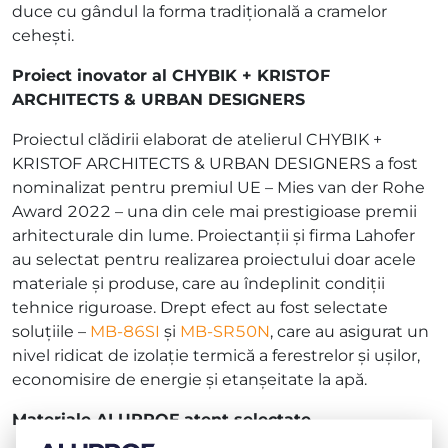
duce cu gândul la forma tradițională a cramelor
cehești.
Proiect inovator al CHYBIK + KRISTOF
ARCHITECTS & URBAN DESIGNERS
Proiectul clădirii elaborat de atelierul CHYBIK +
KRISTOF ARCHITECTS & URBAN DESIGNERS a fost
nominalizat pentru premiul UE – Mies van der Rohe
Award 2022 – una din cele mai prestigioase premii
arhitecturale din lume. Proiectanții și firma Lahofer
au selectat pentru realizarea proiectului doar acele
materiale și produse, care au îndeplinit condiții
tehnice riguroase. Drept efect au fost selectate
soluțiile –
MB-86SI
și
MB-SR50N
, care au asigurat un
nivel ridicat de izolație termică a ferestrelor și ușilor,
economisire de energie și etanșeitate la apă.
Materiale ALUPROF atent selectate