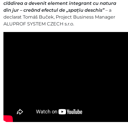
clădirea a devenit element integrant cu natura
din jur – creând efectul de „spațiu deschis”
– a
declarat Tomáš Buček, Project Business Manager
ALUPROF SYSTEM CZECH s.r.o.