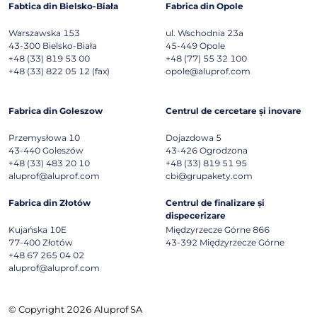
Fabtica din Bielsko-Biała
Fabrica din Opole
Warszawska 153
ul. Wschodnia 23a
43-300
Bielsko-Biała
45-449
Opole
+48 (33) 819 53 00
+48 (77) 55 32 100
+48 (33) 822 05 12 (fax)
opole@aluprof.com
Fabrica din Goleszow
Centrul de cercetare și inovare
Przemysłowa 10
Dojazdowa 5
43-440
Goleszów
43-426
Ogrodzona
+48 (33) 483 20 10
+48 (33) 819 51 95
aluprof@aluprof.com
cbi@grupakety.com
Fabrica din Złotów
Centrul de finalizare și
dispecerizare
Kujańska 10E
Międzyrzecze Górne 866
77-400
Złotów
43-392
Międzyrzecze Górne
+48 67 265 04 02
aluprof@aluprof.com
© Copyright 2026 Aluprof SA