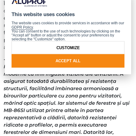
În selecția materialelor, aspecte importante s-au
dovedit a fi și elasticitatea și posibilitatea de a
This website uses cookies
experimenta cu forma. Sistemele de pereți
The website uses cookies to provide services in accordance with our
montant-traversă MB-SR50N și de sisteme de
GDPR Policy
.
You can consent to the use of such technologies by clicking on the
ferestre și uși cu barieră termică MB-86SI ALUPROF,
"Accept all" button or adjust the consent to your preferences by
selecting the "Customize" option.
pe lângă atributele tehnice, s-au încadrat de
asemenea și în conceptul estetic al clădirii.
CUSTOMIZE
- Forma montanților și a traverselor în sistemul
ACCEPT ALL
MB-SR50N a permis construirea unei fațade
moderne cu linii înguste vizibile ale diviziunii. A
asigurat totodată durabilitatea și rezistența
structurii, facilitând îmbinarea armonioasă a
birourilor particulare cu zona pentru vizitatori,
mărind optic spațiul. Iar sistemul de ferestre și uși
MB-86SI utilizat printre altele în partea
reprezentativă a clădirii, datorită rezistenței
ridicate a profilelor, a permis executarea
ferestrelor de dimensiuni mari. Datorită lor,