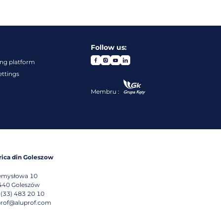
Follow us:
ng platform
ettings
Membru :
rica din Goleszow
emysłowa 10
440
Goleszów
 (33) 483 20 10
prof@aluprof.com