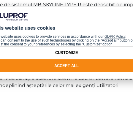
rite de sistemul MB-SKYLINE TYPE R este deosebit de impo
arte des proiectele clădirilor prin prisma consumului de ma
is website uses cookies
i dimensiuni trebuie să aibă în vedere în anumite situații 
 website uses cookies to provide services in accordance with our
GDPR Policy
.
. Aluprof oferă un
profil special de compensare
cu barie
can consent to the use of such technologies by clicking on the "Accept all" button o
ul ușii. Acest lucru permite utilizarea sigură și confortab
st the consent to your preferences by selecting the "Customize" option.
a funcționează.” - declară Michał Marcinowski, Product M
CUSTOMIZE
E TYPE R sunt rama ascunsă și profilele înguste, care asi
ACCEPT ALL
 reprezintă o barieră între clădire și ambient. O valoare i
i. Posibilitățile acestui sistem ne dau o libertate nemaiîn
îndeplinind așteptările celor mai exigenți utilizatori.