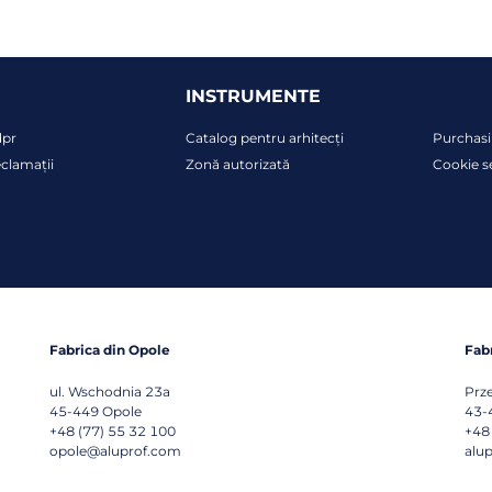
INSTRUMENTE
dpr
Catalog pentru arhitecți
Purchasi
clamații
Zonă autorizată
Cookie s
Fabrica din Opole
Fab
ul. Wschodnia 23a
Prz
45-449
Opole
43-
+48 (77) 55 32 100
+48
opole@aluprof.com
alu