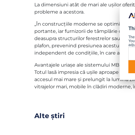
La dimensiuni atât de mari ale ușilor ofe
probleme a acestora.
„În construcțiile moderne se optimizează fo
Th
portante, iar furnizorii de tâmplărie de mar
The
deasupra structurilor ferestrelor sau ușilor
You 
plafon, prevenind presiunea acestuia pe toc
adju
independent de condițiile, în care aceste
Avantajele uriașe ale sistemului MB-SKYLIN
Totul lasă impresia că ușile aproape nu mai
accesul mai mare și prelungit la lumina zile
vitrajelor mari, mobile în clădiri moderne, 
Alte știri