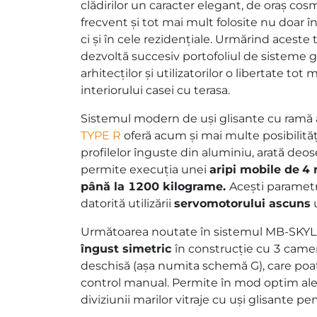
clădirilor un caracter elegant, de oraș cos
frecvent și tot mai mult folosite nu doar î
ci și în cele rezidențiale. Urmărind aceste t
dezvoltă succesiv portofoliul de sisteme g
arhitecților și utilizatorilor o libertate to
interiorului casei cu terasa.
Sistemul modern de uși glisante cu ramă
TYPE R
oferă acum și mai multe posibilități
profilelor înguste din aluminiu, arată deos
permite execuția unei
aripi mobile de
4 
până la 1200 kilograme.
Acești parametr
datorită utilizării
servomotorului ascuns
u
Următoarea noutate în sistemul MB-SKY
îngust simetric
în construcție cu 3 camer
deschisă (așa numita schemă G), care poate
control manual. Permite în mod optim aleg
diviziunii marilor vitraje cu uși glisante p