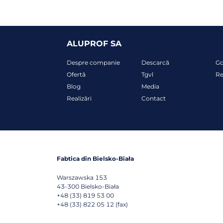
ALUPROF SA
Despre companie
Descarcă
G
Ofertă
Tgvl
Re
Blog
Media
Realizări
Contact
Fabtica din Bielsko-Biała
Warszawska 153
43-300
Bielsko-Biała
+48 (33) 819 53 00
+48 (33) 822 05 12 (fax)