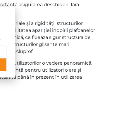
rtantă asigurarea deschiderii fără
teriale și a rigidității structurilor
posibilitatea apariției îndoirii plafoanelor
ră termică, ce fixează sigur structura de
r
ilă a structurilor glisante mari
anager Aluprof.
gură utilizatorilor o vedere panoramică.
mportantă pentru utilizatori o are și
tâlnită până în prezent în utilizarea