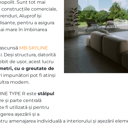
mopolit. Sunt tot mai
n construcțiile comerciale,
renduri, Aluprof își
lisante, pentru a asigura
t mai mare în îmbinarea
 ascunsă
MB-SKYLINE
. Deși structura, datorită
ebit de ușor, acest lucru
metri, cu o greutate de
i impunători pot fi atinși
ltra modern.
LINE TYPE R este
stâlpul
e și parte centrală
 fi utilizată și pentru
erea așezării și a
entru amenajarea individuală a interiorului și așezării elem