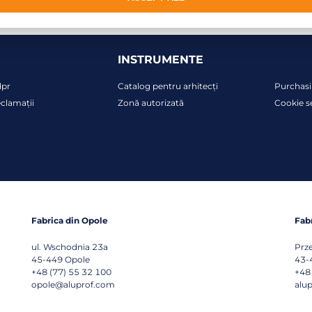
INSTRUMENTE
dpr
Catalog pentru arhitecți
Purchasi
clamații
Zonă autorizată
Cookie s
Fabrica din Opole
Fab
ul. Wschodnia 23a
Prz
45-449
Opole
43-
+48 (77) 55 32 100
+48
opole@aluprof.com
alu