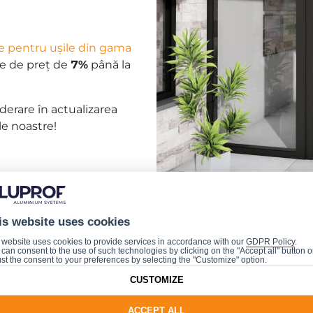
ie pentru ușile din gama
re de preț de
7%
până la
derare în actualizarea
e noastre!
is website uses cookies
 website uses cookies to provide services in accordance with our
GDPR Policy
.
can consent to the use of such technologies by clicking on the "Accept all" button o
st the consent to your preferences by selecting the "Customize" option.
CUSTOMIZE
ACCEPT ALL