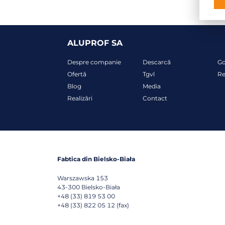
ALUPROF SA
Despre companie
Descarcă
G
Ofertă
Tgvl
Re
Blog
Media
Realizări
Contact
Fabtica din Bielsko-Biała
Warszawska 153
43-300
Bielsko-Biała
+48 (33) 819 53 00
+48 (33) 822 05 12 (fax)