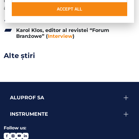
industrie și susținători ai schimbării pozitive. În
această ediție, am avut deja ca invitați:
ACCEPT ALL
Tomasz Pągowski, designer
(
Interview
)
Karol Klos, editor al revistei “Forum
Branżowe”
(
Interview
)
Alte știri
ALUPROF SA
INSTRUMENTE
Follow us: