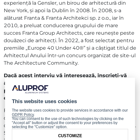
experiență la Gensler, un birou de arhitectură din
New York, și apoi la Dublin în 2008. În 2008, s-a
alăturat Franta & Franta Architekci sp. z o.o., iar în
2010, a preluat conducerea grupului de mare
succes Franta Group Architects, care reunește peste
douăzeci de arhitecți. În 2022, a fost selectat pentru
premiile „Europe 40 Under 40®” și a câștigat titlul de
Arhitectul Anului într-un concurs organizat de site-ul
The Architecture Community.
Dacă acest interviu vă interesează, înscrieți-vă
acum la
https://future-builders.com/#r...
. Veți
primi în curând un link pentru a viziona în
exclusivitate interviul nostru cu Maciej Franta!
This website uses cookies
Future Builders, inițiat și sponsorizat de Aluprof, este
The website uses cookies to provide services in accordance with our
GDPR Policy
.
dedicat promovării dialogului despre viitorul
You can consent to the use of such technologies by clicking on the
"Accept all" button or adjust the consent to your preferences by
designului, arhitecturii, urbanismului și construcțiilor.
selecting the "Customize" option.
Sesiunile noastre prezintă interviuri cu experți din
CUSTOMIZE