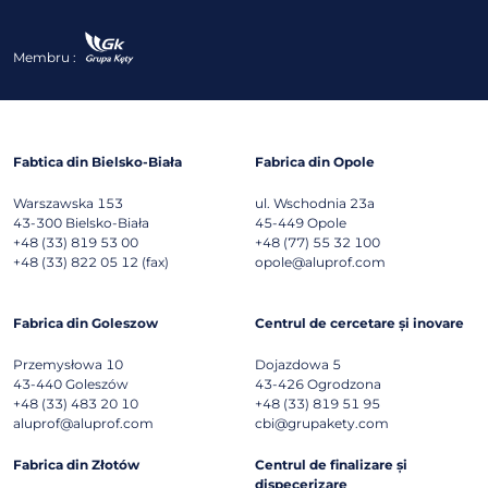
Membru :
Fabtica din Bielsko-Biała
Fabrica din Opole
Warszawska 153
ul. Wschodnia 23a
43-300
Bielsko-Biała
45-449
Opole
+48 (33) 819 53 00
+48 (77) 55 32 100
+48 (33) 822 05 12 (fax)
opole@aluprof.com
Fabrica din Goleszow
Centrul de cercetare și inovare
Przemysłowa 10
Dojazdowa 5
43-440
Goleszów
43-426
Ogrodzona
+48 (33) 483 20 10
+48 (33) 819 51 95
aluprof@aluprof.com
cbi@grupakety.com
Fabrica din Złotów
Centrul de finalizare și
dispecerizare