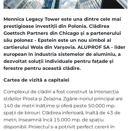
Mennica Legacy Tower este una dintre cele mai
prestigioase investiții din Polonia. Clădirea
Goettsch Partners din Chicago și a partenerului
său polonez - Epstein este un nou simbol al
cartierului Wola din Varșovia. ALUPROF SA - lider
european în industria sistemelor de aluminiu, a
dezvoltat soluții individuale pentru fațade și
ferestre pentru această clădire.
Cartea de vizită a capitalei
Complexul de clădiri a fost construit la intersecția
străzilor Prosta și Żelazna. Zgârie-noriul principal are
140 de metri înălțime și oferă peste 50.000 mp.
spații de birouri. Clădirea inferioară, înaltă de 43 de
metri, înseamnă încă 15.000 mp. de spațiu
disponibil. Proiectul s-a potrivit perfect cererii în