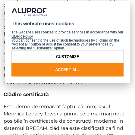
compozite, închizând carcasa în partea de sus și de
jos. Această metodă de construire a fațadei, ca și în
cazul structurii ML-SE80 MLT, a fost dictată de
This website uses cookies
dorința de a obține un efect estetic și
The website uses cookies to provide services in accordance with our
funcționalitatea fațadei în conformitate cu baza
GDPR Policy
.
You can consent to the use of such technologies by clicking on the
proiectului arhitectural.
"Accept all" button or adjust the consent to your preferences by
selecting the "Customize" option.
Aluprof a primit două premii de prestigiu în
CUSTOMIZE
competiția CIJ Awards din industria imobiliară
pentru sistemul de fațadă a elementelor ML-SE80
ACCEPT ALL
MLT în următoarele categorii: Green Technology
Solutions și Innovation of the Year.
Clădire certificată
Este demn de remarcat faptul că complexul
Mennica Legacy Tower a primit cele mai mari note
posibile în certificatele de construcții moderne. În
sistemul BREEAM, clădirea este clasificată ca fiind