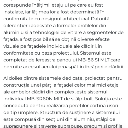
corespunde înălțimii etajului pe care au fost
instalate, iar lățimea lor a fost determinată în
conformitate cu designul arhitectural. Datorită
diferențierii adecvate a formelor profilelor din
aluminiu și a tehnologiei de vitrare a segmentelor de
fațadă, a fost posibil să se obțină diverse efecte
vizuale pe fațadele individuale ale clădirii, în
conformitate cu baza proiectului. Sistemul este
completat de fereastra panoului MB-86 SI MLT care
permite accesul aerului proaspăt în încăperile clădirii.
Al doilea dintre sistemele dedicate, proiectat pentru
construcția unei părți a fațadei celor mai mici etaje
ale ambelor clădiri din complex, este sistemul
individual MB-SR60N MLT de stâlp-bolt. Soluția este
concepută pentru realizarea pereților cortina ușori
de tip umplere. Structura de susținere a sistemului
este compusă din secțiuni din aluminiu, stâlpi de
suprapunere și traverse suprapuse, precum și profile