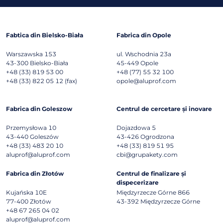
Fabtica din Bielsko-Biała
Fabrica din Opole
Warszawska 153
ul. Wschodnia 23a
43-300
Bielsko-Biała
45-449
Opole
+48 (33) 819 53 00
+48 (77) 55 32 100
+48 (33) 822 05 12 (fax)
opole@aluprof.com
Fabrica din Goleszow
Centrul de cercetare și inovare
Przemysłowa 10
Dojazdowa 5
43-440
Goleszów
43-426
Ogrodzona
+48 (33) 483 20 10
+48 (33) 819 51 95
aluprof@aluprof.com
cbi@grupakety.com
Fabrica din Złotów
Centrul de finalizare și
dispecerizare
Kujańska 10E
Międzyrzecze Górne 866
77-400
Złotów
43-392
Międzyrzecze Górne
+48 67 265 04 02
aluprof@aluprof.com