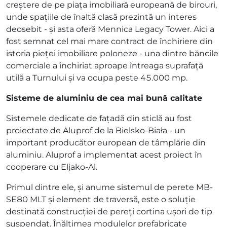
creștere de pe piața imobiliară europeană de birouri,
unde spațiile de înaltă clasă prezintă un interes
deosebit - și asta oferă Mennica Legacy Tower. Aici a
fost semnat cel mai mare contract de închiriere din
istoria pieței imobiliare poloneze - una dintre băncile
comerciale a închiriat aproape întreaga suprafață
utilă a Turnului și va ocupa peste 45.000 mp.
Sisteme de aluminiu de cea mai bună calitate
Sistemele dedicate de fațadă din sticlă au fost
proiectate de Aluprof de la Bielsko-Biała - un
important producător european de tâmplărie din
aluminiu. Aluprof a implementat acest proiect în
cooperare cu Eljako-Al.
Primul dintre ele, și anume sistemul de perete MB-
SE80 MLT și element de traversă, este o soluție
destinată construcției de pereți cortina ușori de tip
suspendat. Înălțimea modulelor prefabricate