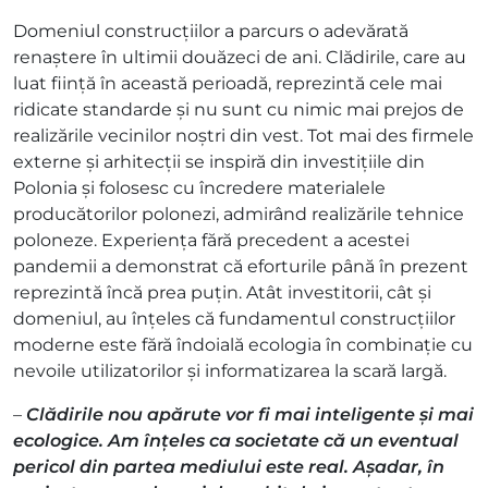
Domeniul construcțiilor a parcurs o adevărată
renaștere în ultimii douăzeci de ani. Clădirile, care au
luat ființă în această perioadă, reprezintă cele mai
ridicate standarde și nu sunt cu nimic mai prejos de
realizările vecinilor noștri din vest. Tot mai des firmele
externe și arhitecții se inspiră din investițiile din
Polonia și folosesc cu încredere materialele
producătorilor polonezi, admirând realizările tehnice
poloneze. Experiența fără precedent a acestei
pandemii a demonstrat că eforturile până în prezent
reprezintă încă prea puțin. Atât investitorii, cât și
domeniul, au înțeles că fundamentul construcțiilor
moderne este fără îndoială ecologia în combinație cu
nevoile utilizatorilor și informatizarea la scară largă.
–
Clădirile nou apărute vor fi mai inteligente și mai
ecologice. Am înțeles ca societate că un eventual
pericol din partea mediului este real. Așadar, în