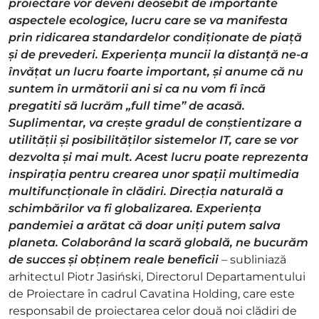
proiectare vor deveni deosebit de importante
aspectele ecologice, lucru care se va manifesta
prin ridicarea standardelor condiționate de piață
și de prevederi. Experiența muncii la distanță ne-a
învățat un lucru foarte important, și anume că nu
suntem în următorii ani si ca nu vom fi încă
pregatiti să lucrăm „full time” de acasă.
Suplimentar, va crește gradul de conștientizare a
utilității și posibilităților sistemelor IT, care se vor
dezvolta și mai mult. Acest lucru poate reprezenta
inspirația pentru crearea unor spații multimedia
multifuncționale în clădiri. Direcția naturală a
schimbărilor va fi globalizarea. Experiența
pandemiei a arătat că doar uniți putem salva
planeta. Colaborând la scară globală, ne bucurăm
de succes și obținem reale beneficii
– subliniază
arhitectul Piotr Jasiński, Directorul Departamentului
de Proiectare în cadrul Cavatina Holding, care este
responsabil de proiectarea celor două noi clădiri de