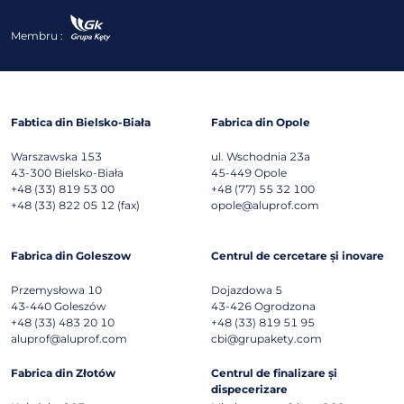
Membru :
Fabtica din Bielsko-Biała
Fabrica din Opole
Warszawska 153
ul. Wschodnia 23a
43-300
Bielsko-Biała
45-449
Opole
+48 (33) 819 53 00
+48 (77) 55 32 100
+48 (33) 822 05 12 (fax)
opole@aluprof.com
Fabrica din Goleszow
Centrul de cercetare și inovare
Przemysłowa 10
Dojazdowa 5
43-440
Goleszów
43-426
Ogrodzona
+48 (33) 483 20 10
+48 (33) 819 51 95
aluprof@aluprof.com
cbi@grupakety.com
Fabrica din Złotów
Centrul de finalizare și
dispecerizare