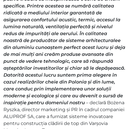
specifice. Printre acestea se numără calitatea
ridicată a mediului interior garantată de
asigurarea confortului acustic, termic, accesul la
lumina naturală, ventilația perfectă și nivelul
redus de impurități ale aerului. În calitatea
noastră de producător de sisteme arhitecturalee
din aluminiu cunoaștem perfect acest lucru și deja
de mai mulți ani creăm produse avansate din
punct de vedere tehnologic, care să răspundă
așteptărilor investitorilor și chiar să le depășească.
Datorită acestui lucru suntem prima alegere în
cazul realizărilor cheie din Polonia și din lume,
care conduc prin implementarea unor soluții
moderne și ecologice și care au devenit o sursă de
inspirație pentru domeniul nostru
– declară Bożena
Ryszka, director marketing și PR în cadrul companiei
ALUPROF SA, care a furnizat sisteme inovatoare
pentru construcția clădirii de top din Varșovia