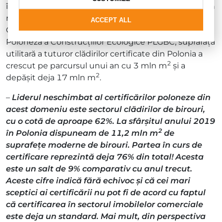
în Europa Centrală și de Sud-Est. Așa cum rezultă din
raportul publicat deja pentru a 5-a oară, „Certificarea
ACCEPT ALL
Clădirilor Verzi în Cifre 2020”, pregătită de Asociația
Poloneză a Construcțiilor Ecologice PLGBC, suprafața
utilitară a tuturor clădirilor certificate din Polonia a
2
crescut pe parcursul unui an cu 3 mln m
și a
2
depășit deja 17 mln m
.
–
Liderul neschimbat al certificărilor poloneze din
acest domeniu este sectorul clădirilor de birouri,
cu o cotă de aproape 62%. La sfârșitul anului 2019
2
în Polonia dispuneam de 11,2 mln m
de
suprafețe moderne de birouri. Partea în curs de
certificare reprezintă deja 76% din total! Acesta
este un salt de 9% comparativ cu anul trecut.
Aceste cifre indică fără echivoc și că cei mari
sceptici ai certificării nu pot fi de acord cu faptul
că certificarea în sectorul imobilelor comerciale
este deja un standard. Mai mult, din perspectiva