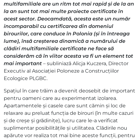
multifamiliale are un ritm tot mai rapid și de la an
la an sunt tot mai multe proiecte certificate în
acest sector. Deocamdată, acesta este un număr
incomparabil cu certificarea din domeniul
birourilor, care conduce în Polonia (și în întreaga
lume), însă creșterea dinamică a numărului de
clădiri multifamiliale certificate ne face să
considerăm că în viitor acesta va fi un element tot
mai important
– subliniază Alicja Kuczera, Director
Executiv al Asociației Poloneze a Construcțiilor
Ecologice PLGBC.
Spațiul în care trăim a devenit deosebit de important
pentru oameni care au experimentat izolarea.
Apartamentele și casele care sunt cămin și loc de
relaxare au preluat funcția de birouri (în multe cazuri
și de creșe și grădinițe), lucru care le-a verificat
suplimentar posibilitățile și utilitatea. Clădirile nou
apărute vor realiza tot mai bine aceste funcții, pentru