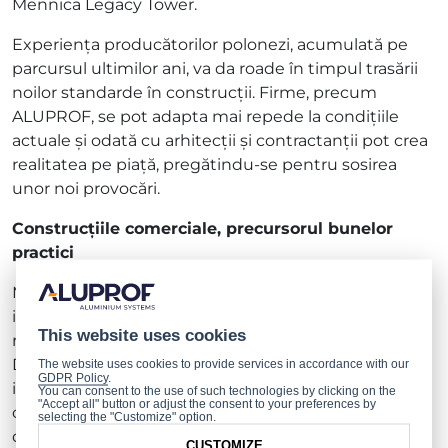
Mennica Legacy Tower.
Experiența producătorilor polonezi, acumulată pe
parcursul ultimilor ani, va da roade în timpul trasării
noilor standarde în construcții. Firme, precum
ALUPROF, se pot adapta mai repede la condițiile
actuale și odată cu arhitecții și contractanții pot crea
realitatea pe piață, pregătindu-se pentru sosirea
unor noi provocări.
Construcțiile comerciale, precursorul bunelor
practici
Modalitatea de clasificare a clădirilor prin prisma
impactului lor asupra oamenilor și mediului este
This website uses cookies
reprezentată de sistemele de certificare (BREEAM,
DGNB, HQE, LEED, WELL), admise ca metode
The website uses cookies to provide services in accordance with our
GDPR Policy
.
internaționale de evaluare a clădirilor verzi. Harta
You can consent to the use of such technologies by clicking on the
"Accept all" button or adjust the consent to your preferences by
clădirilor sustenabile din Polonia se completează
selecting the "Customize" option.
dinamic, iar această țară rămâne lider al certificărilor
CUSTOMIZE