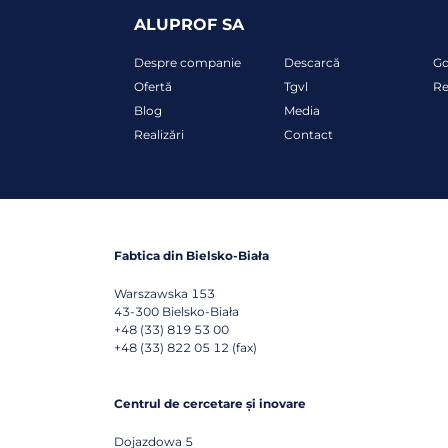
ALUPROF SA
Despre companie
Descarcă
G
Ofertă
Tgvl
Re
Blog
Media
Realizări
Contact
Fabtica din Bielsko-Biała
Warszawska 153
43-300
Bielsko-Biała
+48 (33) 819 53 00
+48 (33) 822 05 12 (fax)
Centrul de cercetare și inovare
Dojazdowa 5