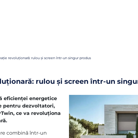
ție revoluționară: rulou și screen într-un singur produs
uționară: rulou și screen într-un sing
 eficienței energetice
te pentru dezvoltatori,
yTwin, ce va revoluționa
ră.
are combină într-un