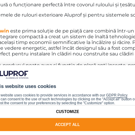
ră o funcționare perfectă între covorul ruloului și țesătu
le de rulouri exterioare Aluprof și pentru sistemele 
win
este prima soluţie de pe piață care combină într-un 
ntegrare compactă a creat un sistem de înaltă tehnologie
celaşi timp economii semnificative la încălzire şi răcire.
de vedere energetic, astfel încât designul său a fost comp
rfect pentru instalare în clădiri nou construite sau clădi
P
, produsul poate avea și funcția de plasă anti insecte, pr
lui:
 de 180×260 mm, realizată din tablă de aluminiu profilat
is website uses cookies
trică independente
 website uses cookies to provide services in accordance with our
GDPR Policy
.
iuni ale suporților, ceea ce permite finisarea cu orice mat
can consent to the use of such technologies by clicking on the "Accept all" button o
st the consent to your preferences by selecting the "Customize" option.
asigură o funcționare perfectă între covorul ruloului și ț
CUSTOMIZE
temele de rulouri exterioare Aluprof și pentru sistem
ACCEPT ALL