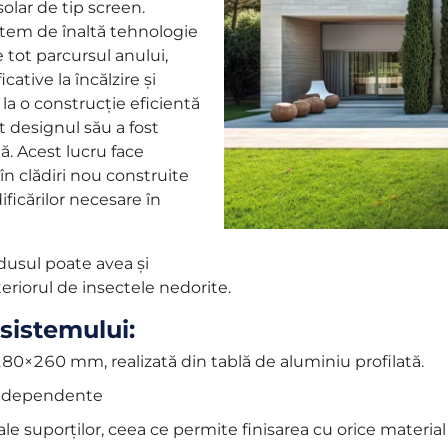
olar de tip screen.
stem de înaltă tehnologie
 tot parcursul anului,
ative la încălzire şi
 la o construcție eficientă
t designul său a fost
ă. Acest lucru face
în clădiri nou construite
ficărilor necesare în
odusul poate avea și
teriorul de insectele nedorite.
 sistemului:
80×260 mm, realizată din tablă de aluminiu profilată.
 independente
le suporților, ceea ce permite finisarea cu orice material