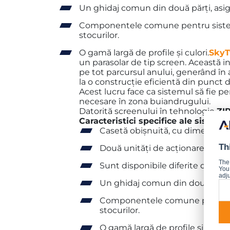
Un ghidaj comun din două părți, asigu
Componentele comune pentru sisteme
stocurilor.
O gamă largă de profile și culori.
SkyT
un parasolar de tip screen. Această i
pe tot parcursul anului, generând în a
la o construcție eficientă din punct 
Acest lucru face ca sistemul să fie pe
necesare în zona buiandrugului.
Datorită screenului în tehnologie
ZI
Caracteristici specifice ale sistemu
Casetă obișnuită, cu dimensiuni
Th
Două unități de acționare elec
The
Sunt disponibile diferite dimens
You 
adju
Un ghidaj comun din două părți, 
Componentele comune pentru sis
stocurilor.
O gamă largă de profile și culori.