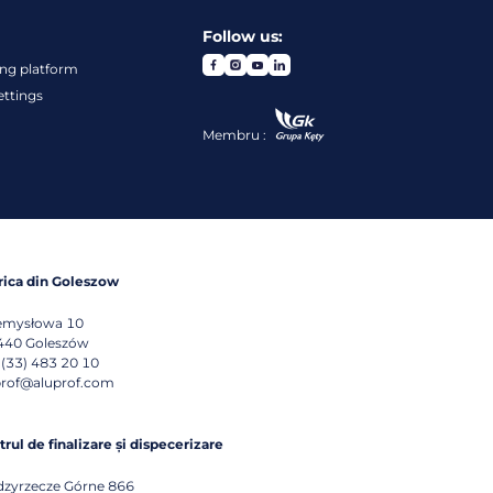
Follow us:
ng platform
ettings
Membru :
rica din Goleszow
emysłowa 10
440
Goleszów
 (33) 483 20 10
prof@aluprof.com
rul de finalizare și dispecerizare
dzyrzecze Górne 866