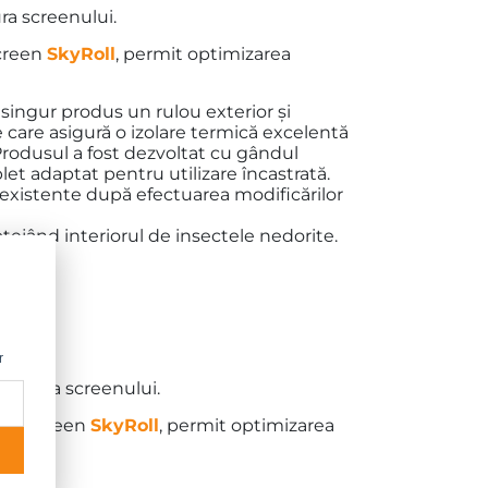
ra screenului.
screen
SkyRoll
, permit optimizarea
singur produs un rulou exterior și
 care asigură o izolare termică excelentă
 Produsul a fost dezvoltat cu gândul
let adaptat pentru utilizare încastrată.
ri existente după efectuarea modificărilor
otejând interiorul de insectele nedorite.
ă.
erial
r
esătura screenului.
ele screen
SkyRoll
, permit optimizarea