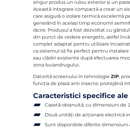
singur produs un rulou exterior și un paras
Această integrare compactă a creat un si
care asigură o izolare termică excelentă pe
generând în acelaşi timp economii semnific
răcire. Produsul a fost dezvoltat cu gândul
din punct de vedere energetic, astfel încâ
complet adaptat pentru utilizare încastrat
ca sistemul să fie perfect pentru instalare 
sau clădiri existente după efectuarea modi
zona buiandrugului.
Datorită screenului în tehnologie
ZIP
, pr
funcția de plasă anti insecte, protejând in
Caracteristici specifice ale
Casetă obișnuită, cu dimensiuni de 1
Două unități de acționare electrică
Sunt disponibile diferite dimensiuni a