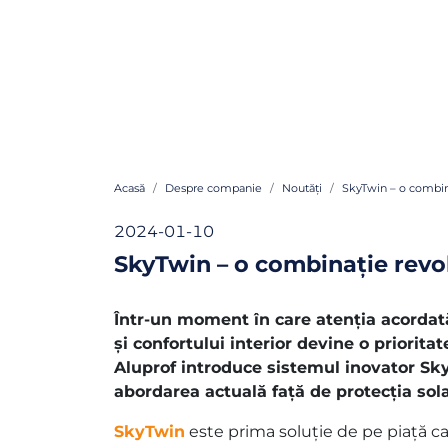
Acasă
Despre companie
Noutăți
SkyTwin – o combina
2024-01-10
SkyTwin – o combinație revol
Într-un moment în care atenția acordată
și confortului interior devine o priorita
Aluprof introduce sistemul inovator Sk
abordarea actuală față de protecția sola
SkyTwin
este prima soluţie de pe piață c