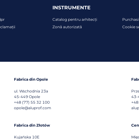
INSTRUMENTE
dpr
Catalog pentru arhitecți
Purchasi
clamații
Zonă autorizată
Cookie s
Fabrica din Opole
Fab
ul. Wschodnia 23a
Prz
45-449
Opole
43-
+48 (77) 55 32 100
+48
opole@aluprof.com
alu
Fabrica din Złotów
Cent
Kujańska 10E
Mię