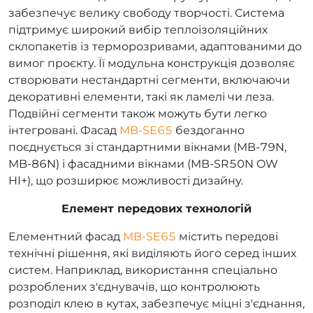
забезпечує велику свободу творчості. Система
підтримує широкий вибір теплоізоляційних
склопакетів із терморозривами, адаптованими до
вимог проєкту. Її модульна конструкція дозволяє
створювати нестандартні сегменти, включаючи
декоративні елементи, такі як ламелі чи леза.
Подвійні сегменти також можуть бути легко
інтегровані. Фасад
MB-SE65
бездоганно
поєднується зі стандартними вікнами (MB-79N,
MB-86N) і фасадними вікнами (MB-SR50N OW
HI+), що розширює можливості дизайну.
Елемент передових технологій
Елементний фасад
MB-SE65
містить передові
технічні рішення, які виділяють його серед інших
систем. Наприклад, використання спеціально
розроблених з'єднувачів, що контролюють
розподіл клею в кутах, забезпечує міцні з'єднання,