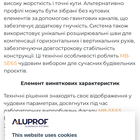
високу жорсткість і точні кути. Альтернативно
профілі можуть бути зібрані без кутових
елементів за допомогою гвинтових каналів, що
забезпечує додаткову гнучкість. Система також
використовує унікальні розширювальні шви для
компенсації горизонтальних і вертикальних рухів,
забезпечуючи довгострокову стабільність
конструкції. Ці технічні особливості роблять
MB-
SE65
чудовим вибором для сучасних будівельних
проєктів.
Елемент виняткових характеристик
Технічні рішення знаходять своє відображення у
чудових параметрах, досягнутих під час
лабораторних випробувань фасаду
MB-SE65
.
Повітронепроникність і водонепроникність до 1
200 Па, вітростійкість ±2 000 Па і теплоізоляція Uf
1,6 Вт/(м²K) підтверджують, що фасад забезпечує
This website uses cookies