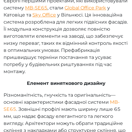
Європі першими проектами, які використовували
систему
MB-SE65
, стали
Global Office Park
у
Катовіце та
Sky Office
у Вільнюсі. Ця інноваційна
система розроблена для легких підвісних фасадів.
Її модульна конструкція дозволяє повністю
виготовляти елементи на заводі, що забезпечує
низку переваг, таких як відмінний контроль якості
в оптимальних умовах. Префабрикація
пришвидшує терміни постачання та усуває
потребу у будівельних риштуваннях під час
монтажу.
Елемент виняткового дизайну
Різноманітність, гнучкість та оригінальність—
основні характеристики фасадної системи
MB-
SE65
. Зовнішні профілі мають ширину лише 65
мм, що надає фасаду елегантного та легкого
вигляду. Архітектори можуть обрати традиційне
скління з накладками або структурне скління, що