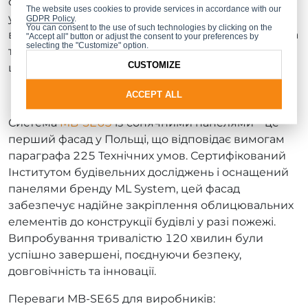
оптимальні характеристики за різних погодних
The website uses cookies to provide services in accordance with our
умов, що робить його придатним для проєктів по
GDPR Policy
.
You can consent to the use of such technologies by clicking on the
всьому світу. Випробування безпеки до ±3 000 Па
"Accept all" button or adjust the consent to your preferences by
selecting the "Customize" option.
та ударостійкість класу I5/E5 підтверджують, що
CUSTOMIZE
цей фасад є одним із найкращих на ринку.
Унікальний продукт на ринку
ACCEPT ALL
Система
MB-SE65
із сонячними панелями – це
перший фасад у Польщі, що відповідає вимогам
параграфа 225 Технічних умов. Сертифікований
Інститутом будівельних досліджень і оснащений
панелями бренду ML System, цей фасад
забезпечує надійне закріплення облицювальних
елементів до конструкції будівлі у разі пожежі.
Випробування тривалістю 120 хвилин були
успішно завершені, поєднуючи безпеку,
довговічність та інновації.
Переваги MB-SE65 для виробників: