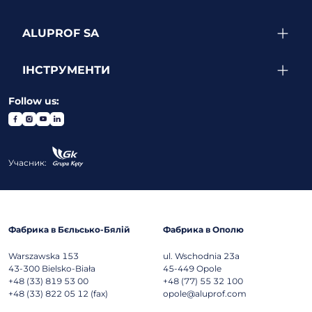
ALUPROF SA
ІНСТРУМЕНТИ
Follow us:
Учасник:
Фабрика в Бєльсько-Бялій
Фабрика в Ополю
Warszawska 153
ul. Wschodnia 23a
43-300
Bielsko-Biała
45-449
Opole
+48 (33) 819 53 00
+48 (77) 55 32 100
+48 (33) 822 05 12 (fax)
opole@aluprof.com