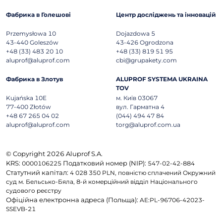
Фабрика в Голешові
Центр досліджень та інновацій
Przemysłowa 10
Dojazdowa 5
43-440
Goleszów
43-426
Ogrodzona
+48 (33) 483 20 10
+48 (33) 819 51 95
aluprof@aluprof.com
cbi@grupakety.com
Фабрика в Злотув
ALUPROF SYSTEMA UKRAINA
TOV
Kujańska 10E
м. Київ 03067
77-400
Złotów
вул. Гарматна 4
+48 67 265 04 02
(044) 494 47 84
aluprof@aluprof.com
torg@aluprof.com.ua
© Copyright 2026 Aluprof S.A.
KRS:
Податковий номер (NIP):
0000106225
547-02-42-884
Статутний капітал:
4 028 350 PLN, повністю сплачений Окружний
суд м. Бельсько-Бяла, 8-й комерційний відділ Національного
судового реєстру
Офіційна електронна адреса (Польща):
AE:PL-96706-42023-
SSEVB-21