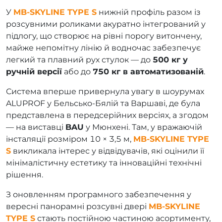
У
MB-SKYLINE TYPE S
нижній профіль разом із
розсувними роликами акуратно інтегрований у
підлогу, що створює на рівні порогу витончену,
майже непомітну лінію й водночас забезпечує
легкий та плавний рух стулок — до
500 кг у
ручній версії
або до
750 кг в автоматизованій
.
Система вперше привернула увагу в шоурумах
ALUPROF у Бельсько-Бялій та Варшаві, де була
представлена в передсерійних версіях, а згодом
— на виставці
BAU
у Мюнхені. Там, у вражаючій
інсталяції розміром 10 × 3,5 м,
MB-SKYLINE TYPE
S
викликала інтерес у відвідувачів, які оцінили її
мінімалістичну естетику та інноваційні технічні
рішення.
З оновленням програмного забезпечення у
вересні панорамні розсувні двері
MB-SKYLINE
TYPE S
стають постійною частиною асортименту,