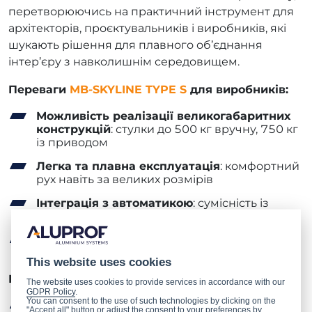
перетворюючись на практичний інструмент для
архітекторів, проєктувальників і виробників, які
шукають рішення для плавного об’єднання
інтер’єру з навколишнім середовищем.
Переваги
MB-SKYLINE TYPE S
для виробників:
Можливість реалізації великогабаритних
конструкцій
: стулки до 500 кг вручну, 750 кг
із приводом
Легка та плавна експлуатація
: комфортний
рух навіть за великих розмірів
Інтеграція з автоматикою
: сумісність із
приводами та «розумними» рішеннями
Перевірена система
: гарантія якості та
надійності
This website uses cookies
Переваги
MB-SKYLINE TYPE S
для архітекторів:
The website uses cookies to provide services in accordance with our
GDPR Policy
.
You can consent to the use of such technologies by clicking on the
Преміальний дизайн
: мінімалістичний,
"Accept all" button or adjust the consent to your preferences by