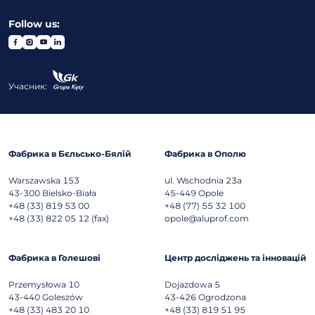
Follow us:
Учасник:
Фабрика в Бєльсько-Бялій
Фабрика в Ополю
Warszawska 153
ul. Wschodnia 23a
43-300
Bielsko-Biała
45-449
Opole
+48 (33) 819 53 00
+48 (77) 55 32 100
+48 (33) 822 05 12 (fax)
opole@aluprof.com
Фабрика в Голешові
Центр досліджень та інновацій
Przemysłowa 10
Dojazdowa 5
43-440
Goleszów
43-426
Ogrodzona
+48 (33) 483 20 10
+48 (33) 819 51 95