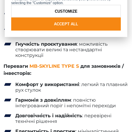
сучасний вигляд, що привертає увагу
selecting the "Customize" option.
CUSTOMIZE
Світлі простори
: майже непомітна межа між
інтер’єром і екстер’єром
ACCEPT ALL
Мінімалістичні профілі
: тонкі секції,
приховані у стінах і стелі
Гнучкість проєктування
: можливість
створювати великі та нестандартні
конструкції
Переваги
MB-SKYLINE TYPE S
для замовників /
інвесторів:
Комфорт у використанні
: легкий та плавний
рух стулок
Гармонія з довкіллям
: повністю
інтегрований поріг і непомітні переходи
Довговічність і надійність
: перевірені
технічні рішення
Елегантність і престиж
: мінімалістичний