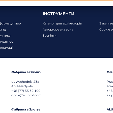
ІНСТРУМЕНТИ
формація про
Каталог для архітекторів
Закупів
пзпд
Авторизована зона
Cookie s
літика
Тренінги
иватності
кламації
Фабрика в Ополю
Фаб
ul. Wschodnia 23a
Prz
45-449
Opole
43-
+48 (77) 55 32 100
+48
opole@aluprof.com
alu
Фабрика в Злотув
ALU