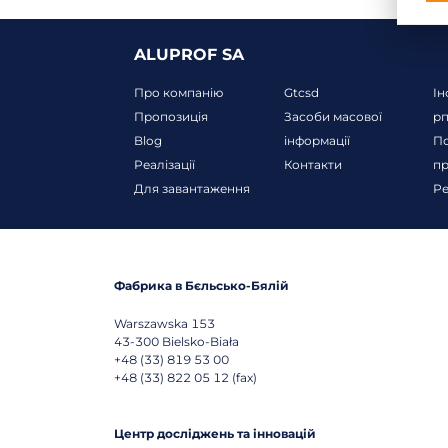
ALUPROF SA
Про компанію
Gtcsd
Ін
Пропозиція
Засоби масової
р
Blog
інформації
По
Реалізації
Контакти
пр
Для завантаження
Ре
Фабрика в Бєльсько-Бялій
Warszawska 153
43-300
Bielsko-Biała
+48 (33) 819 53 00
+48 (33) 822 05 12 (fax)
Центр досліджень та інновацій