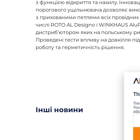
з функцією відкриття та нахилу. Іннова
порогового ущільнювача дозволяє вик
з прихованими петлями всіх провідних 
числі ROTO AL Designo і WINKHAUS AluP
дистриб’ютором яких на польському ри
Проведені тести впливу на довкілля п
роботу та герметичність рішення.
Th
The
You 
Інші новини
adju