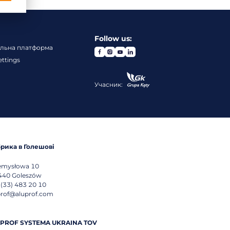
Follow us:
ельна платформа
ettings
Учасник:
рика в Голешові
emysłowa 10
440
Goleszów
 (33) 483 20 10
prof@aluprof.com
PROF SYSTEMA UKRAINA TOV