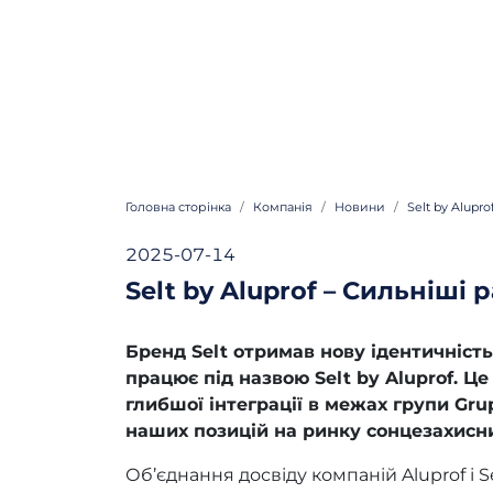
Головна сторінка
Компанія
Новини
Selt by Alupr
2025-07-14
Selt by Aluprof – Сильніші 
Бренд Selt отримав нову ідентичність
працює під назвою Selt by Aluprof. Ц
глибшої інтеграції в межах групи Gru
наших позицій на ринку сонцезахисн
Об’єднання досвіду компаній Aluprof і S