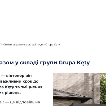
of – Сильніші разом у складі групи Grupa Kęty
разом у складі групи Grupa Kęty
 — відтепер він
е важливий крок до
pa Kęty та зміцнення
их рішень.
elt — це відповідь на