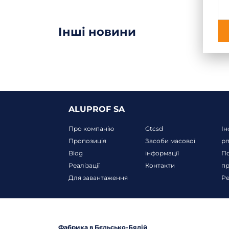
Інші новини
ALUPROF SA
Про компанію
Gtcsd
Ін
Пропозиція
Засоби масової
р
Blog
інформації
По
Реалізації
Контакти
пр
Для завантаження
Ре
Фабрика в Бєльсько-Бялій