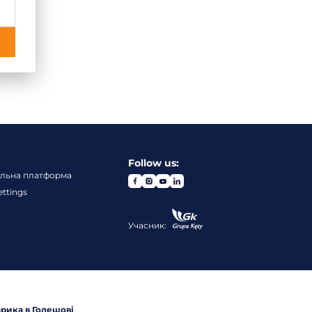
Follow us:
ельна платформа
ettings
Учасник:
рика в Голешові