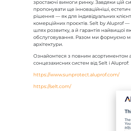
зростаючі вимоги ринку. Завдяки цій с
пропонувати ще інноваційніші, естетич
рішення — як для індивідуальних клієнтів
комерційних проєктів. Selt by Aluprof 
шлях розвитку, а й гарантія найвищої я
обслуговування. Разом ми формуємо м
архітектури.
Ознайомтеся з повним асортиментом 
сонцезахисних систем від Selt і Aluprof:
https://www.sunprotect.aluprof.com/
https://selt.com/
Th
The
You 
adju