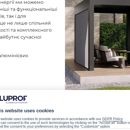
инергії ми можемо
ніші та функціональніші
, так і для
— це не лише спільний
кості та комплексного
айбутнє сучасної
алюмінієвих
is website uses cookies
 website uses cookies to provide services in accordance with our
GDPR Policy
.
can consent to the use of such technologies by clicking on the "Accept all" button o
st the consent to your preferences by selecting the "Customize" option.