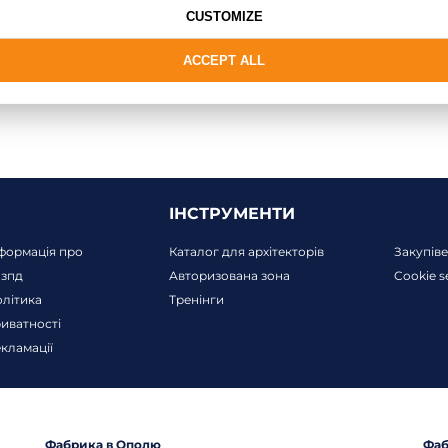
CUSTOMIZE
ACCEPT ALL
ІНСТРУМЕНТИ
формація про
Каталог для архітекторів
Закупів
пзпд
Авторизована зона
Cookie s
літика
Тренінги
иватності
кламації
Фабрика в Ополю
Фаб