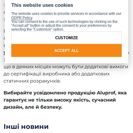
зі змінним тиском, що діє на конструкцію,
This website uses cookies
становить аж 4500. Випробування конструкції
The website uses cookies to provide services in accordance with our
GDPR Policy
.
зайняло багато годин.
You can consent to the use of such technologies by clicking on the
"Accept all" button or adjust the consent to your preferences by
selecting the "Customize" option.
Проведені випробування та сертифікація
підтверджують, що системи Aluprof можна
CUSTOMIZE
використовувати в регіонах
з високим ризиком
ACCEPT ALL
ураганів
- наприклад, на східному узбережжі США
з частиною Нью-Йорка. Однак слід мати на увазі,
що в деяких місцях можуть бути додаткові вимоги
до сертифікації виробника або додаткових
статичних розрахунків.
Вибирайте усвідомлено продукцію Aluprof, яка
гарантує не тільки високу якість, сучасний
дизайн, але й безпеку.
Інші новини