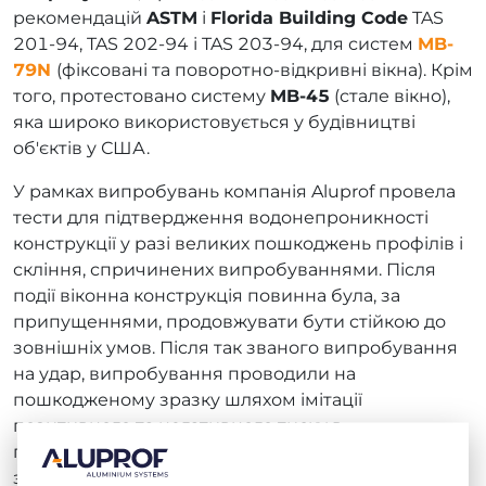
рекомендацій
ASTM
і
Florida Building Code
TAS
201-94, TAS 202-94 і TAS 203-94, для систем
MB-
79N
(фіксовані та поворотно-відкривні вікна). Крім
того, протестовано систему
MB-45
(стале вікно),
яка широко використовується у будівництві
об'єктів у США.
У рамках випробувань компанія Aluprof провела
тести для підтвердження водонепроникності
конструкції у разі великих пошкоджень профілів і
скління, спричинених випробуваннями. Після
події віконна конструкція повинна була, за
припущеннями, продовжувати бути стійкою до
зовнішніх умов. Після так званого випробування
на удар, випробування проводили на
пошкодженому зразку шляхом імітації
позитивного та негативного тиску в
послідовності, визначеній стандартом. Варто
зазначити, що кількість циклів таких випробувань