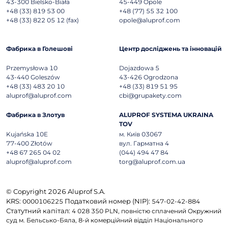
43-300
Bielsko-Biała
45-449
Opole
+48 (33) 819 53 00
+48 (77) 55 32 100
+48 (33) 822 05 12 (fax)
opole@aluprof.com
Фабрика в Голешові
Центр досліджень та інновацій
Przemysłowa 10
Dojazdowa 5
43-440
Goleszów
43-426
Ogrodzona
+48 (33) 483 20 10
+48 (33) 819 51 95
aluprof@aluprof.com
cbi@grupakety.com
Фабрика в Злотув
ALUPROF SYSTEMA UKRAINA
TOV
Kujańska 10E
м. Київ 03067
77-400
Złotów
вул. Гарматна 4
+48 67 265 04 02
(044) 494 47 84
aluprof@aluprof.com
torg@aluprof.com.ua
© Copyright 2026 Aluprof S.A.
KRS:
Податковий номер (NIP):
0000106225
547-02-42-884
Статутний капітал:
4 028 350 PLN, повністю сплачений Окружний
суд м. Бельсько-Бяла, 8-й комерційний відділ Національного