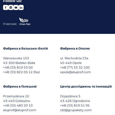
Follow us:
Учасник:
Фабрика в Бєльсько-Бялій
Фабрика в Ополю
Warszawska 153
ul. Wschodnia 23a
43-300
Bielsko-Biała
45-449
Opole
+48 (33) 819 53 00
+48 (77) 55 32 100
+48 (33) 822 05 12 (fax)
opole@aluprof.com
Фабрика в Голешові
Центр досліджень та інновацій
Przemysłowa 10
Dojazdowa 5
43-440
Goleszów
43-426
Ogrodzona
+48 (33) 483 20 10
+48 (33) 819 51 95
aluprof@aluprof.com
cbi@grupakety.com