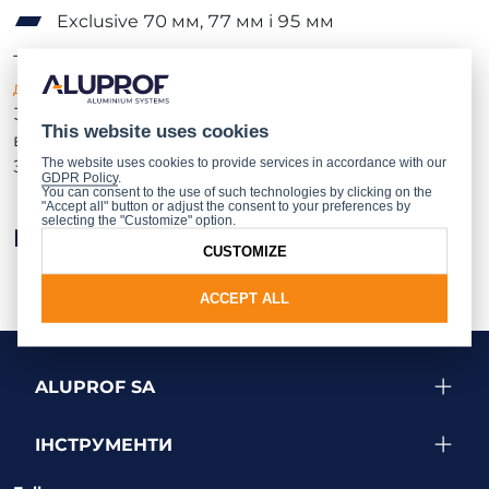
Exclusive 70 мм, 77 мм і 95 мм
Також повідомляємо про
акціюна форнітуру -
дверну форнітуру серіїAP
. Вона буде доступна до
30 квітня 2023 року зі знижкою
7%
. Акційні ціни
This website uses cookies
взято до уваги в оновленні програми MB-CAD.
The website uses cookies to provide services in accordance with our
Запрошуємо Вас скористатися нашими акціями!
GDPR Policy
.
You can consent to the use of such technologies by clicking on the
"Accept all" button or adjust the consent to your preferences by
selecting the "Customize" option.
Інші новини
CUSTOMIZE
ACCEPT ALL
ALUPROF SA
ІНСТРУМЕНТИ