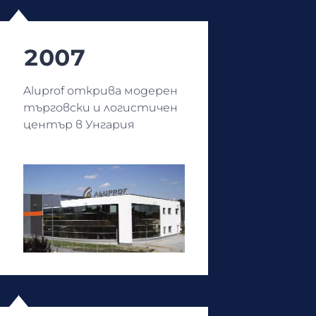
2007
Aluprof открива модерен
търговски и логистичен
център в Унгария