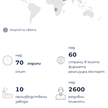
Aluprof по света
над
60
над
70
страни, в които
години
фирмата
опит
реализира експорт
над
10
2600
производствени
редовни
завода
клиенти