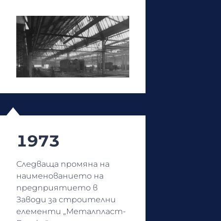
1973
Следваща промяна на
наименованието на
предприятието в
Заводи за строителни
елементи „Металпласт-