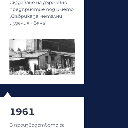
Създаване на държавно
предприятие под името
„Фабрика за метални
изделия - Бяла“.
1961
В производството са