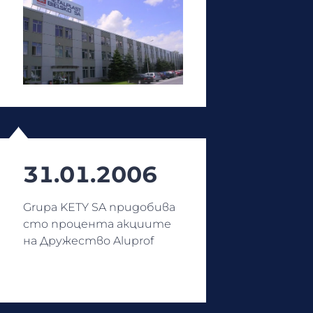
31.01.2006
Grupa KETY SA придобива
сто процента акциите
на Дружество Aluprof