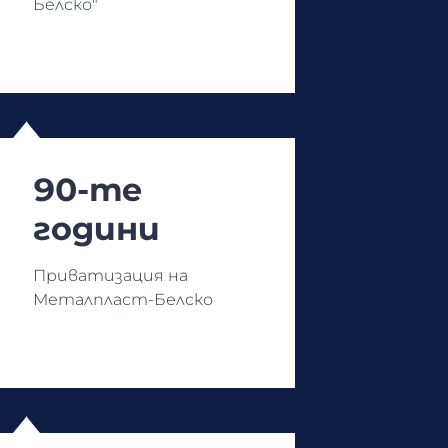
Белско"
90-те
години
Приватизация на
Металпласт-Белско