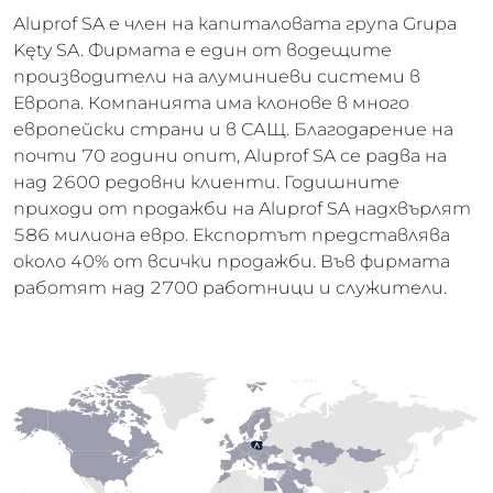
Aluprof SA е член на капиталовата група Grupa
Kęty SA. Фирмата е един от водещите
производители на алуминиеви системи в
Европа. Компанията има клонове в много
европейски страни и в САЩ. Благодарение на
почти 70 години опит, Aluprof SA се радва на
над 2600 редовни клиенти. Годишните
приходи от продажби на Aluprof SA надхвърлят
586 милиона евро. Експортът представлява
около 40% от всички продажби. Във фирмата
работят над 2700 работници и служители.