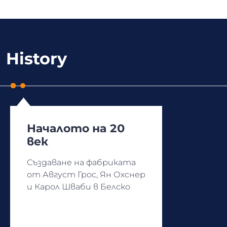
History
Началото на 20
век
Създаване на фабриката
от Август Грос, Ян Охснер
и Карол Шваби в Белско