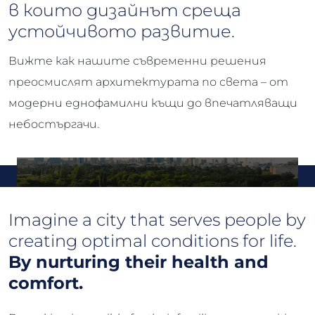
в които дизайнът среща
устойчивото развитие.
Вижте как нашите съвременни решения
преосмислят архитектурата по света – от
модерни еднофамилни къщи до впечатляващи
небостъргачи.
Imagine a city that serves people by
creating optimal conditions for life.
By nurturing their health and
comfort.