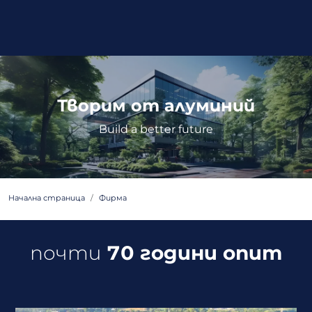
Творим от алуминий
Build a better future
Начална страница
Фирма
почти
70 години опит