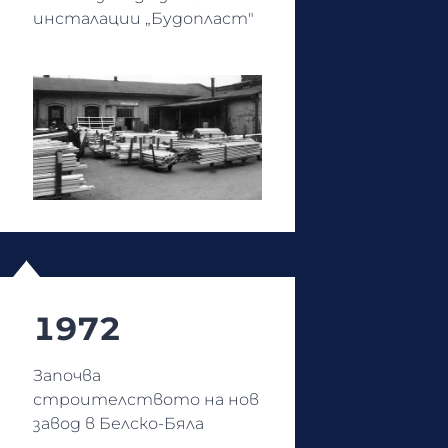
инсталации „Будопласт"
1972
Започва
строителството на нов
завод в Белско-Бяла