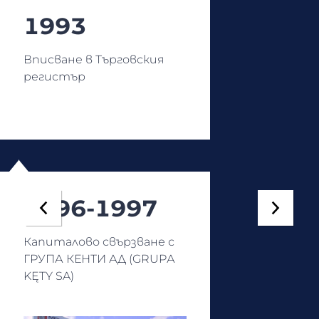
1993
Вписване в Търговския
регистър
1996-1997
Капиталово свързване с
ГРУПА КЕНТИ АД (GRUPА
KĘTY SA)