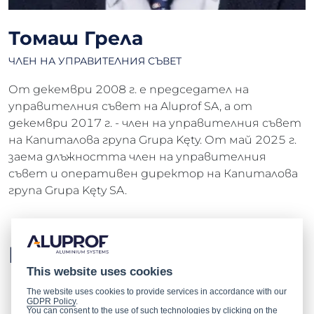
Томаш Грела
ЧЛЕН НА УПРАВИТЕЛНИЯ СЪВЕТ
От декември 2008 г. е председател на
управителния съвет на Aluprof SA, а от
декември 2017 г. - член на управителния съвет
на Капиталова група Grupa Kęty. От май 2025 г.
заема длъжността член на управителния
съвет и оперативен директор на Капиталова
група Grupa Kęty SA.
Ръководен екип
This website uses cookies
Сегмент архитектурни
The website uses cookies to provide services in accordance with our
GDPR Policy
.
системи
You can consent to the use of such technologies by clicking on the