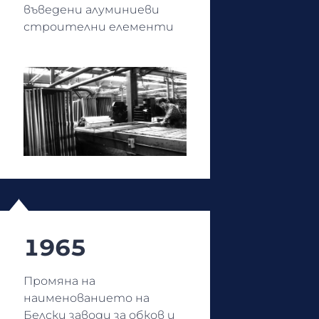
въведени алуминиеви
строителни елементи
1965
Промяна на
наименованието на
Белски заводи за обков и