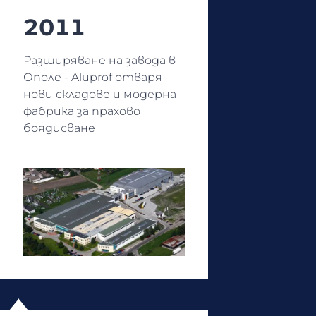
2011
Разширяване на завода в
Ополе - Aluprof отваря
нови складове и модерна
фабрика за прахово
боядисване