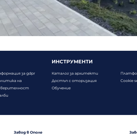
ВИЖТЕ ОЩЕ ПРОЕКТИ
ИНСТРУМЕНТИ
формация за gdpr
Каталог за архитекти
Платфор
олитика на
Достъп с оторизация
Cookie s
оверителност
Обучение
алби
Завод в Ополе
Зав