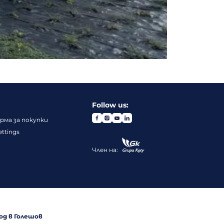
Follow us:
ма за покупки
ettings
Член на:
од в Голешов