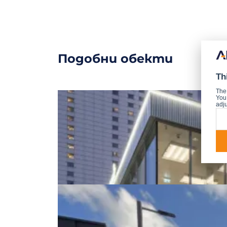
Подобни обекти
Th
The
You 
adju