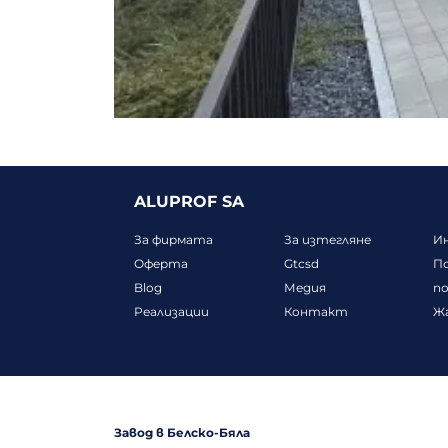
ALUPROF SA
За фирмата
За изтегляне
Ин
Оферта
Gtcsd
П
Blog
Медия
п
Реализации
Контакт
Ж
Завод в Белско-Бяла