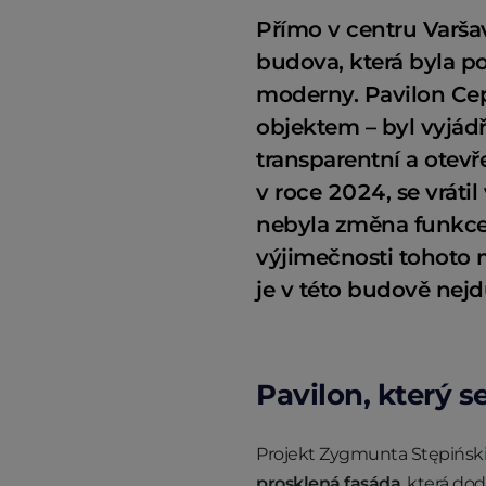
Přímo v centru Varšav
budova, která byla p
moderny. Pavilon Cep
objektem – byl vyjád
transparentní a otev
v roce 2024, se vráti
nebyla změna funkce,
výjimečnosti tohoto 
je v této budově nejdů
Pavilon, který 
Projekt Zygmunta Stępiński
prosklená fasáda
, která do