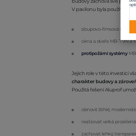
but
budovy zachová své proporce
opt
V pavilonu byla použita řešen
sloupovo-římsová fasáda
okna a dveře MB‑79N a 
protipožární systémy
MB‑
Jejich role v této investic
charakter budovy a zárove
Použitá řešení Aluprof umož
obnovit štíhlé, modernistic
realizovat velká prosklená
zachovat lehký, transparen