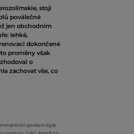
rozolimskie, stojí
bolů poválečné
než jen obchodním
e: lehké,
í renovaci dokončené
této proměny však
ozhodoval o
hla zachovat vše, co
 Dominantním prvkem byla
ho prostoru. V 60. letech to