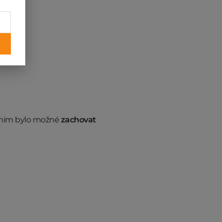
y nim bylo možné
zachovat