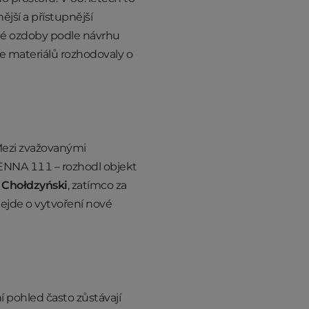
jší a přístupnější
ické ozdoby podle návrhu
e materiálů rozhodovaly o
 Mezi zvažovanými
IENNA 111 – rozhodl objekt
 Chołdzyński
, zatímco za
nejde o vytvoření nové
 pohled často zůstávají