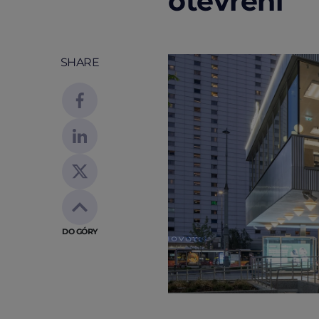
otevření
SHARE
DO GÓRY