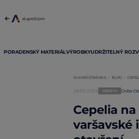
aluprof.com
PORADENSKÝ MATERIÁL
VÝROBKY
UDRŽITELNÝ ROZ
HLAVNÍ STRÁNKA
BLOG
CEPEL
28.05.2026
Doba čte
OBJEKTY
Cepelia na 
varšavské 