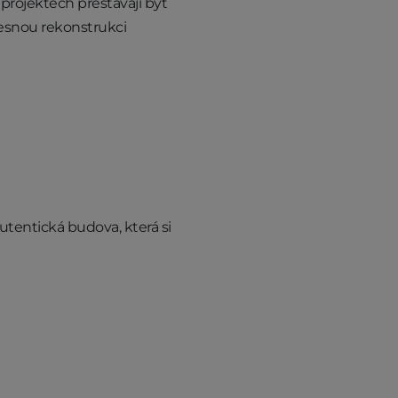
 projektech přestávají být
řesnou rekonstrukci
utentická budova, která si