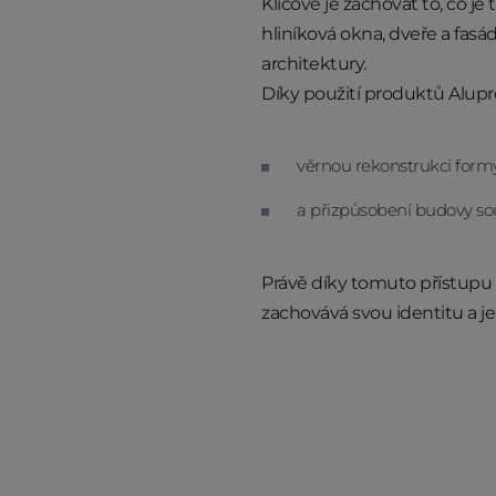
Klíčové je zachovat to, co je
hliníková okna, dveře a fa
architektury.
Díky použití produktů Alupro
věrnou rekonstrukci formy
a přizpůsobení budovy s
Právě díky tomuto přístupu s
zachovává svou identitu a je 