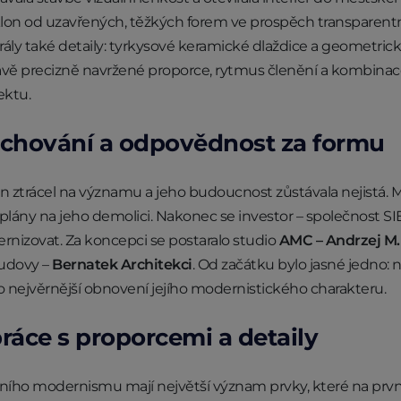
klon od uzavřených, těžkých forem ve prospěch transparentně
 hrály také detaily: tyrkysové keramické dlaždice a geometr
ávě precizně navržené proporce, rytmus členění a kombinac
ektu.
achování a odpovědnost za formu
lon ztrácel na významu a jeho budoucnost zůstávala nejistá.
plány na jeho demolici. Nakonec se investor – společnost S
nizovat. Za koncepci se postaralo studio
AMC – Andrzej M.
budovy –
Bernatek Architekci
. Od začátku bylo jasné jedno: 
co nejvěrnější obnovení jejího modernistického charakteru.
ráce s proporcemi a detaily
ního modernismu mají největší význam prvky, které na první