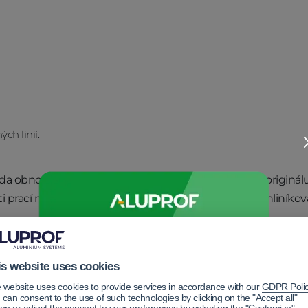
ch linií.
zda obnovený objekt skutečně zachovává charakter originálu
 prací na přesnosti. A právě zde sehrála klíčovou roli hliníková
ako jeden z klíčových prvků realiz
is website uses cookies
kou je Cepelia, mají obrovský význam prvky, které často zůstá
 website uses cookies to provide services in accordance with our
GDPR Poli
itektury. Jedním z nich jsou hliníková řešení – právě ona roz
 can consent to the use of such technologies by clicking on the "Accept all"