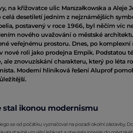
y, na křižovatce ulic Marszałkowska a Aleje Je
o celá desetiletí jedním z nejznámějších sym
elia, postavený v roce 1966, byl něčím víc 
řením nového uvažování o městské architektuř
řené veřejnému prostoru. Dnes, po komplexn
l v nové roli jako prodejna Empik. Podstatou 
 ale znovuzískání charakteru, který po léta r
místa. Moderní hliníková řešení Aluprof pomo
ležitější.
se stal ikonou modernismu
ego se od počátku vyznačoval na pozadí okolní zástavby.
dávala stavbě vizuální lehkost a otevírala interiér do městské