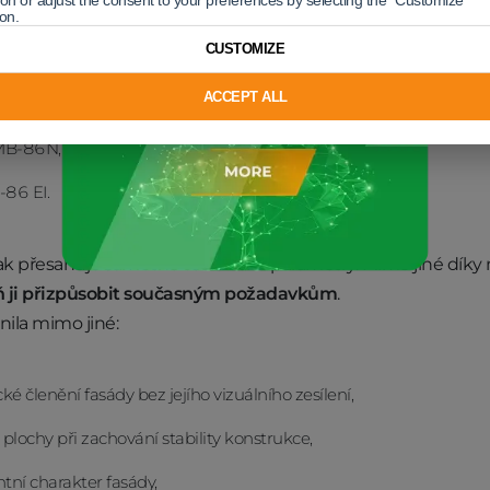
ton or adjust the consent to your preferences by selecting the "Customize"
, lehkost a rytmus členění.
ion.
í Aluprof:
CUSTOMIZE
ACCEPT ALL
 MB‑SR50N HI+,
MB‑86N,
86 EI.
i však přesahuje samotné technické parametry. Mimo jiné dík
ň ji přizpůsobit současným požadavkům
.
nila mimo jiné:
ké členění fasády bez jejího vizuálního zesílení,
 plochy při zachování stability konstrukce,
tní charakter fasády,