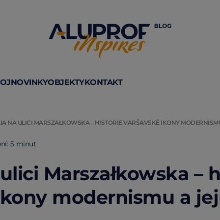
VOJ
NOVINKY
OBJEKTY
KONTAKT
IA NA ULICI MARSZAŁKOWSKA – HISTORIE VARŠAVSKÉ IKONY MODERNISMU
ní: 5 minut
ulici Marszałkowska – h
ikony modernismu a jej