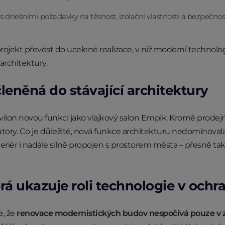
u s dnešními požadavky na těsnost, izolační vlastnosti a bezpečnos
rojekt převést do ucelené realizace, v níž moderní technolog
architektury.
leněná do stávající architektury
vilon novou funkci jako vlajkový salon Empik. Kromě prodejn
utory. Co je důležité, nová funkce architekturu nedominoval
eriér i nadále silně propojen s prostorem města – přesně tak
erá ukazuje roli technologie v ochr
e, že
renovace modernistických budov nespočívá pouze v