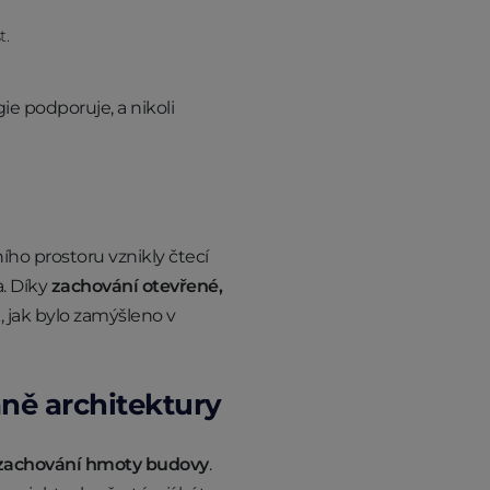
t.
ie podporuje, a nikoli
ího prostoru vznikly čtecí
a. Díky
zachování otevřené,
, jak bylo zamýšleno v
aně architektury
 zachování hmoty budovy
.