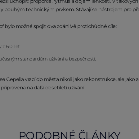
 těžší uchopit: proporce, rytmus a dojem lehkosti. V takových
sády pouhým technickým prvkem. Stávají se nástrojem pro p
f bylo možné spojit dva zdánlivě protichůdné cíle:
 z 60. let
oučasným standardům užívání a bezpečnosti.
e Cepelia vrací do města nikoli jako rekonstrukce, ale jako a
připravena na další desetiletí užívání.
PODOBNÉ ČLÁNKY