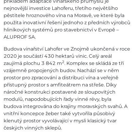
příkladem adaptace vinařského průmyslu je
nejnovější investice Lahoferu, třetího největšího
pěstitele hroznového vína na Moravě, ve které byla
použita inovativní řešení jednoho z předních výrobců
hliníkových systémů pro stavebnictví v Evropě –
ALUPROF SA.
Budova vinařství Lahofer ve Znojmě ukončená v roce
2020 je součástí 430 hektarů vinic. Celý areál
2
zaujímá plochu 3 842 m
. Komplex se skládá ze tří
vzájemně propojených budov. Nachází se v něm
prostor pro zpracování a distribuci vína a veřejně
přístupný prostor s amfiteátrem na střeše. Díky
náročné konstrukci postavené ze sloupovitých
modulů, napodobujících řady vinné révy, byla
budova integrována do krajiny moravských svahů. A
vnitřní koncepce žeber také vytvořila působivý
klenutý prostor vyvolávající v mysli klasický tvar
českých vinných sklepů.