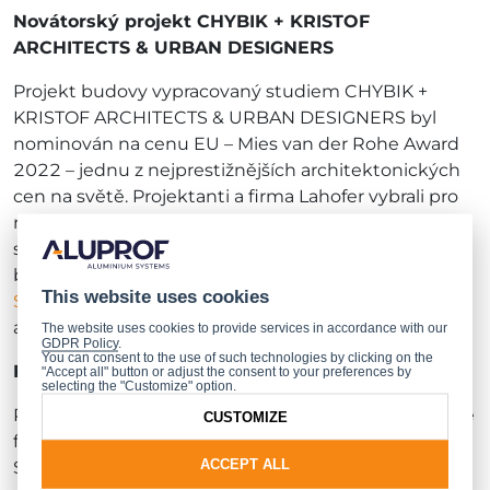
Novátorský projekt CHYBIK + KRISTOF
ARCHITECTS & URBAN DESIGNERS
Projekt budovy vypracovaný studiem CHYBIK +
KRISTOF ARCHITECTS & URBAN DESIGNERS byl
nominován na cenu EU – Mies van der Rohe Award
2022 – jednu z nejprestižnějších architektonických
cen na světě. Projektanti a firma Lahofer vybrali pro
realizaci projektu pouze ty materiály a výrobky, které
splňovaly přísné technické podmínky. Ve výsledku
byla zvolena řešení ALUPROF –
MB-86SI
a
MB-
This website uses cookies
SR50N
, která zajistila vysokou tepelnou izolaci oken
a dveří, energetickou úspornost a vodotěsnost.
The website uses cookies to provide services in accordance with our
GDPR Policy
.
You can consent to the use of such technologies by clicking on the
Pečlivě vybrané materiály ALUPROF
"Accept all" button or adjust the consent to your preferences by
selecting the "Customize" option.
Při výběru materiálů se důležitými aspekty staly také
CUSTOMIZE
flexibilita a možnost experimentování s formou.
ACCEPT ALL
Systémy sloupko-příčkových stěn MB-SR50N a