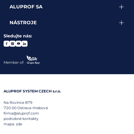
ALUPROF SA
NÁSTROJE
Sledujte nás:
Member of:
ALUPROF SYSTEM CZECH s.r.o.
Na Rovince 879
720 00
Ostrava-Hrabová
firma@aluprof.com
podrobné kontakty
mapa:
zde