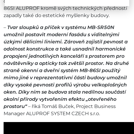
okenní a dveřní systémy s tepelným mostem MB-
86SI ALUPROF kromě svých technických předností
zapadly také do estetické myšlenky budovy.
–
Tvar sloupků a příček v systému MB-SR50N
umožnil postavit moderní fasádu s viditelnými
úzkými dělicími liniemi. Zároveň zajistil pevnost a
odolnost konstrukce a také usnadnil harmonické
propojení jednotlivých kanceláří s prostorem pro
návštěvníky a opticky tak zvětšil prostor. Na druhé
straně okenní a dveřní systém MB-86SI použitý
mimo jiné v reprezentativní části budovy umožnil
díky vysoké pevnosti profilů výrobu velkoplošných
oken. Díky nim se budova stala nedílnou součástí
okolní přírody vytvořením efektu „otevřeného
prostoru“
– říká Tomáš Buček, Project Business
Manager ALUPROF SYSTEM CZECH s.r.o.