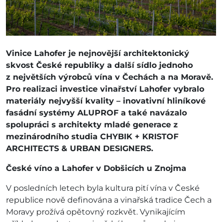
Vinice Lahofer je nejnovější architektonický
skvost České republiky a další sídlo jednoho
z největších výrobců vína v Čechách a na Moravě.
Pro realizaci investice vinařství Lahofer vybralo
materiály nejvyšší kvality – inovativní hliníkové
fasádní systémy ALUPROF a také navázalo
spolupráci s architekty mladé generace z
mezinárodního studia CHYBIK + KRISTOF
ARCHITECTS & URBAN DESIGNERS.
České víno a Lahofer v Dobšicích u Znojma
V posledních letech byla kultura pití vína v České
republice nově definována a vinařská tradice Čech a
Moravy prožívá opětovný rozkvět. Vynikajícím