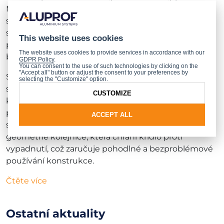
MB-OpenSlide lze pergolu využívat nejen v krásných
slunečných dnech. Po uzavření stěn prosklenými
segmenty MB-OpenSlide a uzavření střechy může
This website uses cookies
pergola nadále tvořit funkční prostor, ve kterém
The website uses cookies to provide services in accordance with our
bude zachováno pohodlí uživatelů.
GDPR Policy
.
You can consent to the use of such technologies by clicking on the
"Accept all" button or adjust the consent to your preferences by
Systém umožňuje vytvořit estetickou a moderní
selecting the "Customize" option.
skleněnou konstrukci, skládající se z posuvných
CUSTOMIZE
křídel, která lze podle jejich počtu a uspořádání
posouvat na jednu stranu nebo symetricky na obě
ACCEPT ALL
strany. Velkou výhodou výrobku je unikátní
geometrie kolejnice, která chrání křídlo proti
vypadnutí, což zaručuje pohodlné a bezproblémové
používání konstrukce.
Čtěte více
Ostatní aktuality