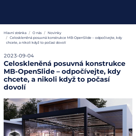
Hlavní stránka
O nás
Novinky
Celoskleněná posuvná konstrukce MB-OpenSlide – odpočívejte, kdy
chcete, a nikoli když to počasí dovolí
2023-09-04
Celoskleněná posuvná konstrukce
MB-OpenSlide – odpočívejte, kdy
chcete, a nikoli když to počasí
dovolí