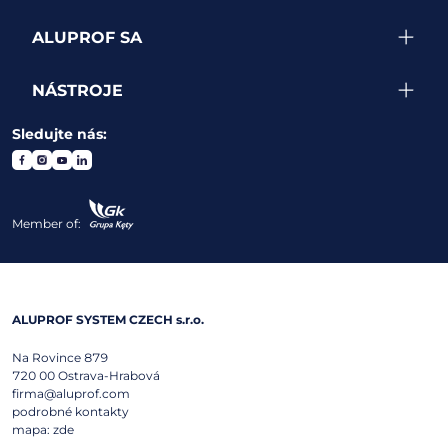
ALUPROF SA
NÁSTROJE
Sledujte nás:
Member of:
ALUPROF SYSTEM CZECH s.r.o.
Na Rovince 879
720 00
Ostrava-Hrabová
firma@aluprof.com
podrobné kontakty
mapa:
zde