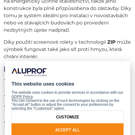
na energeticky účinné stavebnictví, takže jeho
konstrukce byla plně přizpůsobena do zástavby. Díky
tomu je systém ideální pro instalaci v novostavbách
nebo ve stávajících budovách po provedení
nezbytných úprav nadpraží.
Díky použití screenové rolety v technologii
ZIP
může
výrobek fungovat také jako síť proti hmyzu, která
chrání interiér.
Klíčové vlastnosti systému:
Společný box o rozměrech 180 × 260 mm,
This website uses cookies
vyrobený z ohýbaného hliníkového plechu.
The website uses cookies to provide services in accordance with our
Dva nezávisle pracující pohony.
GDPR Policy
.
You can consent to the use of such technologies by clicking on the
K dispozici jsou různé velikosti držáků, které
"Accept all" button or adjust the consent to your preferences by
selecting the "Customize" option.
umožňují bezproblémové napojení na izolaci.
CUSTOMIZE
Společné dvoudílné vedení, které zajišťuje
bezkolizní interakci mezi pancířem rolety
ACCEPT ALL
a screenovou látkou.