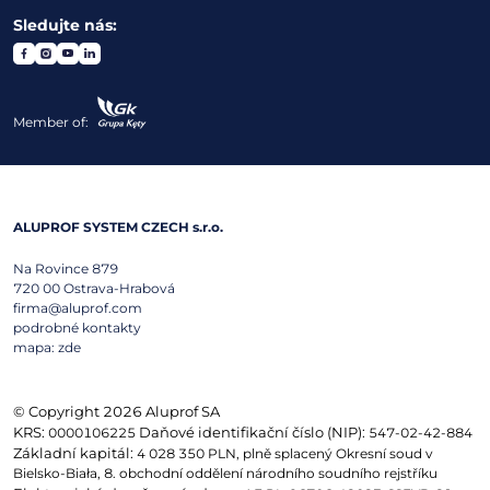
Sledujte nás:
Member of:
ALUPROF SYSTEM CZECH s.r.o.
Na Rovince 879
720 00
Ostrava-Hrabová
firma@aluprof.com
podrobné kontakty
mapa:
zde
© Copyright 2026 Aluprof SA
KRS:
Daňové identifikační číslo (NIP):
0000106225
547-02-42-884
Základní kapitál:
4 028 350 PLN, plně splacený Okresní soud v
Bielsko-Biała, 8. obchodní oddělení národního soudního rejstříku