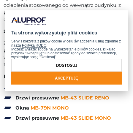
ocieplenia stosowanego od wewnątrz budynku, z
pełną integracją z wykończeniem otworów
okiennych.
Spójność i funkcjonalność
Ta strona wykorzystuje pliki cookies
Serwis korzysta z plików cookie w celu świadczenia usług zgodnie z
Zarówno okna
MB-79N
RENO
/
MONO
, jak i drzwi
naszą
Polityką RODO
.
Możesz wyrazić zgodę na wykorzystanie plików cookies, klikając
przesuwne
MB-43 SLIDE
RENO
/
MONO
, można
przycisk "Akceptuję" lub dostosować zgody do swoich preferencji,
wybierając opcję "Dostosuj".
wyposażyć w
rolety nadstawne
SKT OPOTERM
,
tworząc estetyczną i funkcjonalną całość.
DOSTOSUJ
Dowiedz się więcej:
AKCEPTUJĘ
Okna
MB-79N RENO
Drzwi przesuwne
MB-43 SLIDE RENO
Okna
MB-79N MONO
Drzwi przesuwne
MB-43 SLIDE MONO