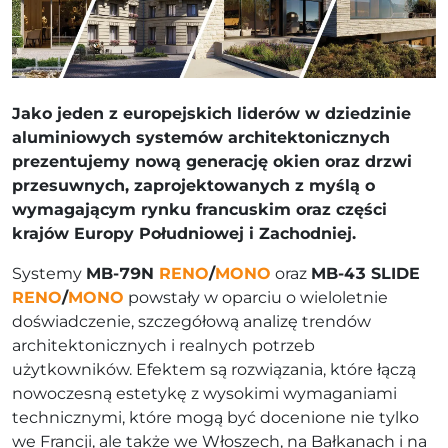
Jako jeden z europejskich liderów w dziedzinie
aluminiowych systemów architektonicznych
prezentujemy nową generację okien oraz drzwi
przesuwnych, zaprojektowanych z myślą o
wymagającym rynku francuskim oraz części
krajów Europy Południowej i Zachodniej.
Systemy
MB-79N
RENO
/
MONO
oraz
MB-43 SLIDE
RENO
/
MONO
powstały w oparciu o wieloletnie
doświadczenie, szczegółową analizę trendów
architektonicznych i realnych potrzeb
użytkowników. Efektem są rozwiązania, które łączą
nowoczesną estetykę z wysokimi wymaganiami
technicznymi, które mogą być docenione nie tylko
we Francji, ale także we Włoszech, na Bałkanach i na