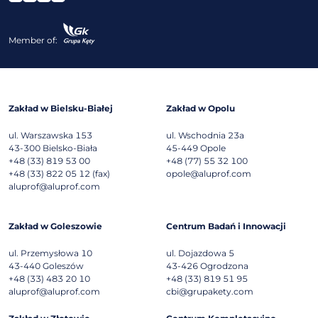
Member of:
Zakład w Bielsku-Białej
Zakład w Opolu
ul. Warszawska 153
ul. Wschodnia 23a
43-300
Bielsko-Biała
45-449
Opole
+48 (33) 819 53 00
+48 (77) 55 32 100
+48 (33) 822 05 12 (fax)
opole@aluprof.com
aluprof@aluprof.com
Zakład w Goleszowie
Centrum Badań i Innowacji
ul. Przemysłowa 10
ul. Dojazdowa 5
43-440
Goleszów
43-426
Ogrodzona
+48 (33) 483 20 10
+48 (33) 819 51 95
aluprof@aluprof.com
cbi@grupakety.com