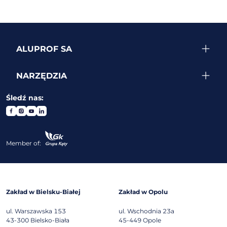
ALUPROF SA
NARZĘDZIA
Śledź nas:
Member of:
Zakład w Bielsku-Białej
Zakład w Opolu
ul. Warszawska 153
ul. Wschodnia 23a
43-300
Bielsko-Biała
45-449
Opole