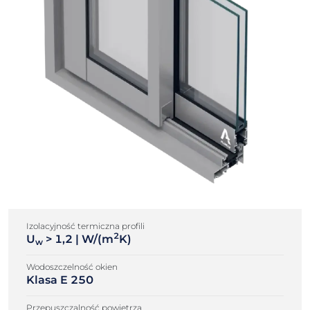
Izolacyjność termiczna profili
2
U
> 1,2 | W/(m
K)
w
Wodoszczelność okien
Klasa E 250
Przepuszczalność powietrza