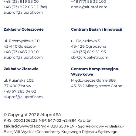
+48 (33) 819 53 00
+48 (77) 55 32 100
+48 (33) 822 05 12 (fax)
opole@aluprof.com
aluprof@aluprof.com
Zakład w Goleszowie
Centrum Badań i Innowacji
ul. Przemysłowa 10
ul. Dojazdowa 5
43-440
Goleszów
43-426
Ogrodzona
+48 (33) 483 20 10
+48 (33) 819 51 95
aluprof@aluprof.com
cbi@grupakety.com
Zakład w Złotowie
Centrum Kompletacyjno-
Wysyłkowe
ul. Kujańska 10E
Międzyrzecze Górne 866
77-400
Złotów
43-392
Międzyrzecze Górne
+48 67 265 04 02
aluprof@aluprof.com
© Copyright 2026 Aluprof SA
KRS:
NIP:
Kapitał
0000106225
547-02-42-884
zakładowy/wpłacony:
4 028 350 PLN,- Sąd Rejonowy w Bielsku-
Białej VIII Wydział Gospodarczy Krajowego Rejestru Sądowego