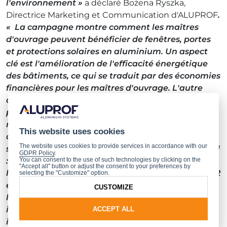
l'environnement »
a déclaré Bożena Ryszka,
Directrice Marketing et Communication d'ALUPROF
.
« La campagne montre comment les maîtres
d'ouvrage peuvent bénéficier de fenêtres, portes
et protections solaires en aluminium. Un aspect
clé est l'amélioration de l'efficacité énergétique
des bâtiments, ce qui se traduit par des économies
financières pour les maîtres d'ouvrage. L'autre
aspect est la protection du climat et de notre
planète. En tenant compte de nos valeurs et de
notre portée mondiale, nous avons décidé de
This website uses cookies
collaborer avec un arbitre de football reconnu non
The website uses cookies to provide services in accordance with our
seulement en Pologne, mais aussi à l'international
GDPR Policy
.
: Szymon Marciniak. Son expérience, qui inclut
You can consent to the use of such technologies by clicking on the
"Accept all" button or adjust the consent to your preferences by
l'arbitrage de la finale de la Coupe du Monde 2022
selecting the "Customize" option.
et de la finale de la Ligue des Champions de
CUSTOMIZE
l'UEFA 2022-2023, ainsi que sa reconnaissance
internationale et les principes de fair-play qu'il
ACCEPT ALL
incarne, sont parfaitement alignés avec notre