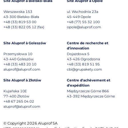
Site Aluprof à Bielsko-Biała
Site Aluprof à Opole
Warszawska 153
ul. Wschodnia 23a
43-300
Bielsko-Biała
45-449
Opole
+48 (33) 819 53 00
+48 (77) 55 32 100
+48 (33) 822 05 12 (fax)
opole@aluprof.com
Site Aluprof à Goleszów
Centre de recherche et
d'innovation
Przemysłowa 10
Dojazdowa 5
43-440
Goleszów
43-426
Ogrodzona
+48 (33) 483 20 10
+48 (33) 819 51 95
aluprof@aluprof.com
cbi@grupakety.com
Site Aluprof à Złotów
Centre d'achèvement et
d'expédition
Kujańska 10E
Międzyrzecze Górne 866
77-400
Złotów
43-392
Międzyrzecze Górne
+48 67 265 04 02
aluprof@aluprof.com
© Copyright 2026 Aluprof SA