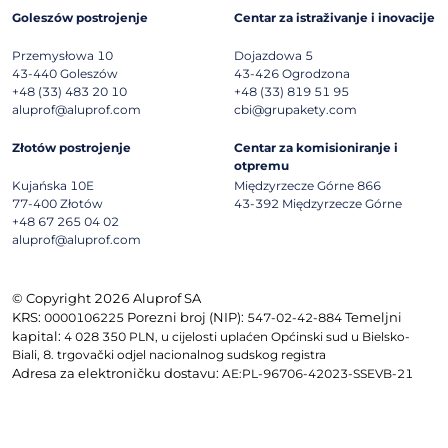
Goleszów postrojenje
Centar za istraživanje i inovacije
Przemysłowa 10
Dojazdowa 5
43-440
Goleszów
43-426
Ogrodzona
+48 (33) 483 20 10
+48 (33) 819 51 95
aluprof@aluprof.com
cbi@grupakety.com
Złotów postrojenje
Centar za komisioniranje i
otpremu
Kujańska 10E
Międzyrzecze Górne 866
77-400
Złotów
43-392
Międzyrzecze Górne
+48 67 265 04 02
aluprof@aluprof.com
© Copyright 2026 Aluprof SA
KRS:
Porezni broj (NIP):
Temeljni
0000106225
547-02-42-884
kapital:
4 028 350 PLN, u cijelosti uplaćen Općinski sud u Bielsko-
Biali, 8. trgovački odjel nacionalnog sudskog registra
Adresa za elektroničku dostavu:
AE:PL-96706-42023-SSEVB-21