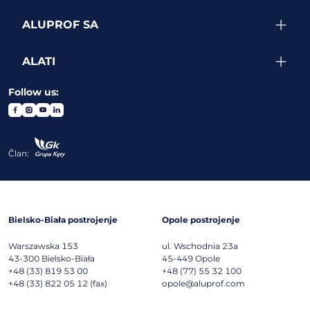
ALUPROF SA
ALATI
Follow us:
Član:
Bielsko-Biała postrojenje
Opole postrojenje
Warszawska 153
ul. Wschodnia 23a
43-300
Bielsko-Biała
45-449
Opole
+48 (33) 819 53 00
+48 (77) 55 32 100
+48 (33) 822 05 12 (fax)
opole@aluprof.com