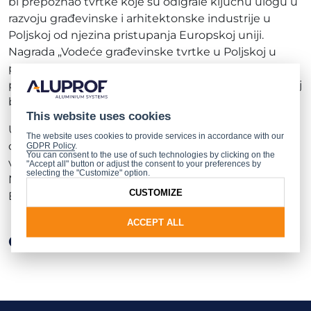
bi prepoznao tvrtke koje su odigrale ključnu ulogu u
razvoju građevinske i arhitektonske industrije u
Poljskoj od njezina pristupanja Europskoj uniji.
Nagrada „Vodeće građevinske tvrtke u Poljskoj u
posljednjih 20 godina u EU” odaje priznanje poljskim
poduzećima koja su pokazala stalni rast, učvrstila svoj
brend i proširila međunarodnu prisutnost.
This website uses cookies
Uvrštenje Aluprofa među dobitnike nagrade
The website uses cookies to provide services in accordance with our
dodatno potvrđuje njegovu poziciju kao jednog od
GDPR Policy
.
You can consent to the use of such technologies by clicking on the
vodećih igrača u europskoj građevinskoj industriji.
"Accept all" button or adjust the consent to your preferences by
selecting the "Customize" option.
Nagradu je u ime tvrtke preuzeo Paweł Gregorczyk,
CUSTOMIZE
Brand Communication Manager.
ACCEPT ALL
Ostale vijesti