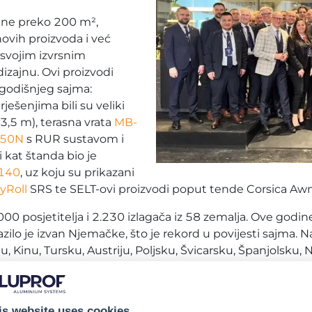
ine preko 200 m²,
novih proizvoda i već
 svojim izvrsnim
zajnu. Ovi proizvodi
ogodišnjeg sajma:
rješenjima bili su veliki
3,5 m), terasna vrata
MB-
R50N
s RUR sustavom i
ji kat štanda bio je
140
, uz koju su prikazani
yRoll
SRS te SELT-ovi proizvodi poput tende Corsica Awn
 posjetitelja i 2.230 izlagača iz 58 zemalja. Ove godine 
lazilo je izvan Njemačke, što je rekord u povijesti sajma. 
aliju, Kinu, Tursku, Austriju, Poljsku, Švicarsku, Španjolsku
 sajmu BAU dio je naše strategije usmjerene na jačan
ketinga i PR-a u Aluprofu.
„Već dugi niz godina redovit
is website uses cookies
uje ne samo predstavljanje naših inovativnih i ekolo