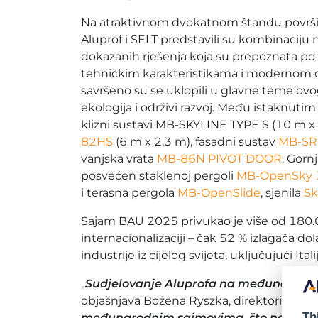
Na atraktivnom dvokatnom štandu površ
Aluprof i SELT predstavili su kombinaciju 
dokazanih rješenja koja su prepoznata po
tehničkim karakteristikama i modernom di
savršeno su se uklopili u glavne teme ov
ekologija i održivi razvoj. Među istaknutim 
klizni sustavi MB-SKYLINE TYPE S (10 m x 
82HS
(6 m x 2,3 m), fasadni sustav
MB-S
vanjska vrata
MB-86N PIVOT DOOR
. Gorn
posvećen staklenoj pergoli
MB-OpenSky 
i terasna pergola
MB-OpenSlide
, sjenila
Sk
Sajam BAU 2025 privukao je više od 180.000
internacionalizaciji – čak 52 % izlagača do
industrije iz cijelog svijeta, uključujući It
„
Sudjelovanje Aluprofa na međunarodnom
objašnjava Bożena Ryszka, direktorica mar
Th
međunarodnim sajmovima, što nam omoguć