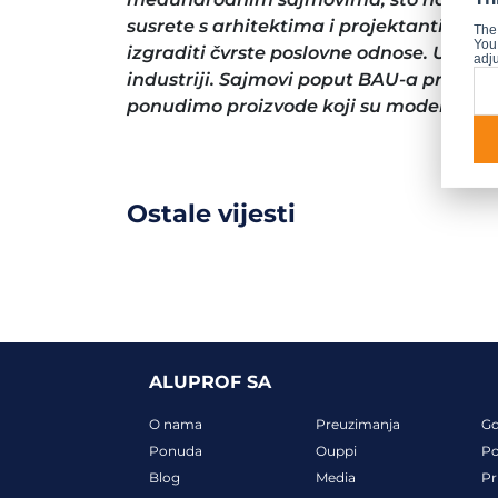
susrete s arhitektima i projektantima iz 
The
You 
izgraditi čvrste poslovne odnose. U Alup
adju
industriji. Sajmovi poput BAU-a pružaju
ponudimo proizvode koji su moderni, fu
Ostale vijesti
ALUPROF SA
O nama
Preuzimanja
G
Ponuda
Ouppi
Po
Blog
Media
Pr