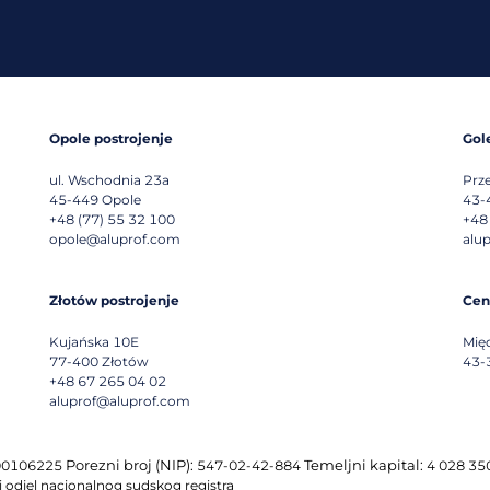
Opole postrojenje
Gol
ul. Wschodnia 23a
Prz
45-449
Opole
43-
+48 (77) 55 32 100
+48
opole@aluprof.com
alu
Złotów postrojenje
Cen
Kujańska 10E
Mię
77-400
Złotów
43-
+48 67 265 04 02
aluprof@aluprof.com
Porezni broj (NIP):
Temeljni kapital:
0106225
547-02-42-884
4 028 350 
i odjel nacionalnog sudskog registra