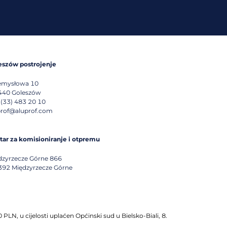
eszów postrojenje
emysłowa 10
440
Goleszów
 (33) 483 20 10
prof@aluprof.com
tar za komisioniranje i otpremu
dzyrzecze Górne 866
392
Międzyrzecze Górne
PLN, u cijelosti uplaćen Općinski sud u Bielsko-Biali, 8.