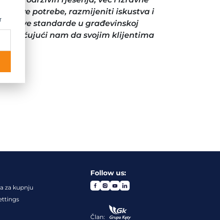
njihove potrebe, razmijeniti iskustva i
r
jati nove standarde u građevinskoj
 omogućujući nam da svojim klijentima
Follow us:
a za kupnju
ettings
Član: