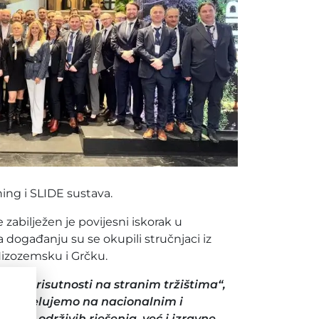
ing i SLIDE sustava.
zabilježen je povijesni iskorak u
Na događanju su se okupili stručnjaci iz
, Nizozemsku i Grčku.
je prisutnosti na stranim tržištima“,
o sudjelujemo na nacionalnim i
ški održivih rješenja, već i izravne