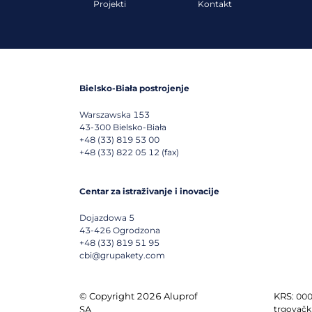
Projekti
Kontakt
Bielsko-Biała postrojenje
Warszawska 153
43-300
Bielsko-Biała
+48 (33) 819 53 00
+48 (33) 822 05 12 (fax)
Centar za istraživanje i inovacije
Dojazdowa 5
43-426
Ogrodzona
+48 (33) 819 51 95
cbi@grupakety.com
© Copyright 2026 Aluprof
KRS:
000
SA
trgovačk