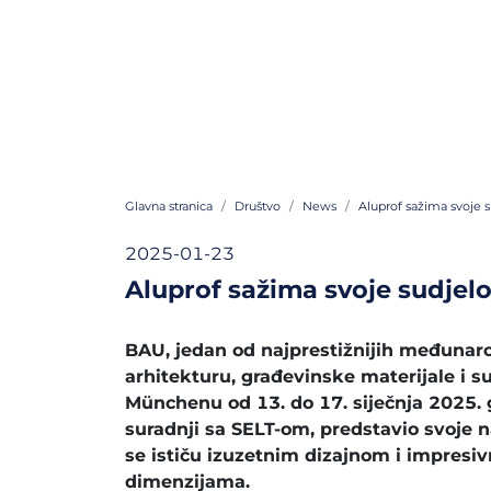
Glavna stranica
Društvo
News
Aluprof sažima svoje
2025-01-23
Aluprof sažima svoje sudje
BAU, jedan od najprestižnijih međunar
arhitekturu, građevinske materijale i s
Münchenu od 13. do 17. siječnja 2025. g
suradnji sa SELT-om, predstavio svoje na
se ističu izuzetnim dizajnom i impres
dimenzijama.