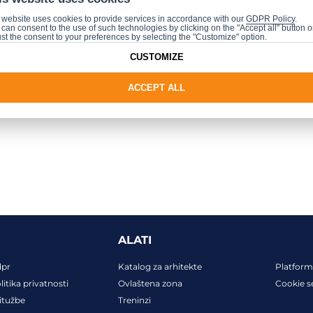
cijelog svijeta. Ti susreti nam pomažu bolje razumjeti 
 website uses cookies to provide services in accordance with our
GDPR Policy
.
can consent to the use of such technologies by clicking on the "Accept all" button o
rofu nastojimo ne samo pratiti trendove, već i postavl
st the consent to your preferences by selecting the "Customize" option.
 nam dragocjen uvid u najnovije inovacije na tržištu,
CUSTOMIZE
nkcionalni i prilagođeni njihovim potrebama.“
ACCEPT ALL
ALATI
dpr
Katalog za arhitekte
Platform
litika privatnosti
Ovlaštena zona
Cookie s
itužbe
Treninzi