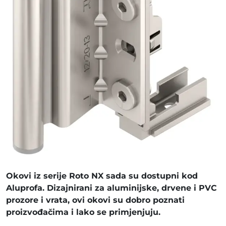
Okovi iz serije Roto NX sada su dostupni kod
Aluprofa. Dizajnirani za aluminijske, drvene i PVC
prozore i vrata, ovi okovi su dobro poznati
proizvođačima i lako se primjenjuju.