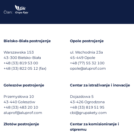
Član:
Bielsko-Biała postrojenje
Opole postrojenje
Warszawska 153
ul. Wschodnia 23a
43-300
Bielsko-Biała
45-449
Opole
+48 (33) 819 53 00
+48 (77) 55 32 100
+48 (33) 822 05 12 (fax)
opole@aluprof.com
Goleszów postrojenje
Centar za istraživanje i inovacije
Przemysłowa 10
Dojazdowa 5
43-440
Goleszów
43-426
Ogrodzona
+48 (33) 483 20 10
+48 (33) 819 51 95
aluprof@aluprof.com
cbi@grupakety.com
Złotów postrojenje
Centar za komisioniranje i
otpremu