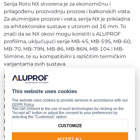
Serija Roto NX stvorena je za ekonomičnu i
prilagođenu proizvodnju prozora i balkonskih vrata.
Za aluminijske prozore i vrata, serija NX je prikladna
za arhitektonske sustave s utorom od 16 mm. To
znači da se NX okovi mogu koristiti s ALUPROF
profilima, uključujući serije MB-45, MB-59S, MB-60,
MB-70, MB-79N, MB-86, MB-86N, MB-104 i MB-
Slimline, te su kompatibilni s različitim termičkim
varijantama ovih sustava.
Roto NX okovi omogućuju podršku za krilo težine do
130 kg. Osim toga, kompatibilnost nekih dijelova za
This website uses cookies
PVC i drvene prozore i vrata pojednostavljuje i
ubrzava montažu. Donja šarka ima poseban element
The website uses cookies to provide services in accordance with our
GDPR Policy
.
koji smanjuje trenje i povećava trajnost, dok
You can consent to the use of such technologies by clicking on the
"Accept all" button or adjust the consent to your preferences by
integrirana ventilacija bez dodatne opreme pruža
selecting the "Customize" option.
krajnjem korisniku udobnost i jednostavnost
CUSTOMIZE
korištenja. Sustav se također prilagođava balkonskim
vratima s pragom, a sljedeća faza implementacije
ACCEPT ALL