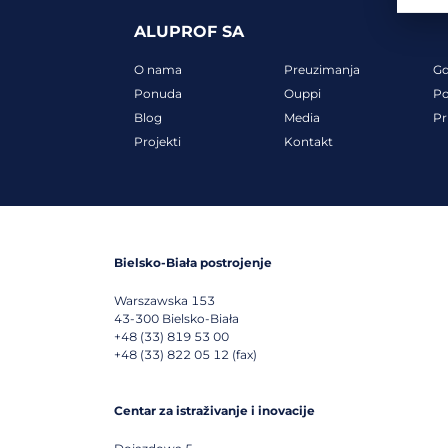
ALUPROF SA
O nama
Preuzimanja
G
Ponuda
Ouppi
Po
Blog
Media
Pr
Projekti
Kontakt
Bielsko-Biała postrojenje
Warszawska 153
43-300
Bielsko-Biała
+48 (33) 819 53 00
+48 (33) 822 05 12 (fax)
Centar za istraživanje i inovacije