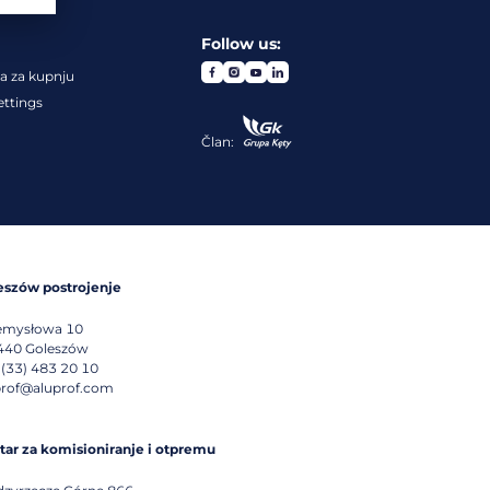
Follow us:
a za kupnju
ettings
Član:
eszów postrojenje
emysłowa 10
440
Goleszów
 (33) 483 20 10
prof@aluprof.com
tar za komisioniranje i otpremu