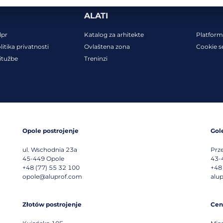
ALATI
dpr
Katalog za arhitekte
Platform
litika privatnosti
Ovlaštena zona
Cookie s
itužbe
Treninzi
Opole postrojenje
Gol
ul. Wschodnia 23a
Prz
45-449
Opole
43-
+48 (77) 55 32 100
+48
opole@aluprof.com
alu
Złotów postrojenje
Cen