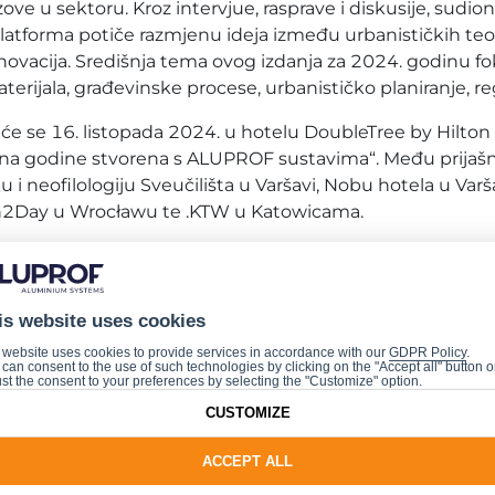
azove u sektoru. Kroz intervjue, rasprave i diskusije, sudion
atforma potiče razmjenu ideja između urbanističkih teore
novacija. Središnja tema ovog izdanja za 2024. godinu f
aterijala, građevinske procese, urbanističko planiranje, r
 će se 16. listopada 2024. u hotelu DoubleTree by Hilton u
ina godine stvorena s ALUPROF sustavima“. Među prijašnj
u i neofilologiju Sveučilišta u Varšavi, Nobu hotela u Var
en2Day u Wrocławu te .KTW u Katowicama.
ders posjetite
https://future-builders.com/
is website uses cookies
 website uses cookies to provide services in accordance with our
GDPR Policy
.
can consent to the use of such technologies by clicking on the "Accept all" button o
st the consent to your preferences by selecting the "Customize" option.
CUSTOMIZE
ACCEPT ALL