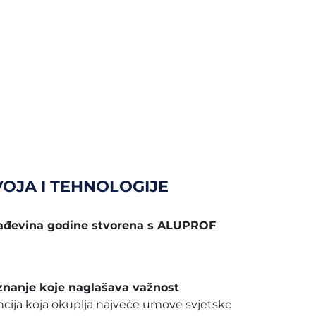
OJA I TEHNOLOGIJE
Građevina godine stvorena s ALUPROF
iznanje koje naglašava važnost
cija koja okuplja najveće umove svjetske