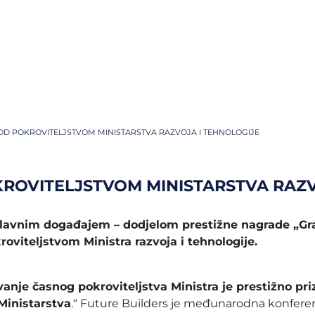
OD POKROVITELJSTVOM MINISTARSTVA RAZVOJA I TEHNOLOGIJE
ROVITELJSTVOM MINISTARSTVA RAZV
 glavnim događajem – dodjelom prestižne nagrade „
viteljstvom Ministra razvoja i tehnologije.
anje časnog pokroviteljstva Ministra je prestižno pr
 Ministarstva
.“ Future Builders je međunarodna konferen