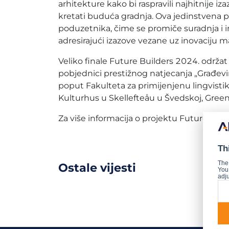
arhitekture kako bi raspravili najhitnije iz
kretati buduća gradnja. Ova jedinstvena pl
poduzetnika, čime se promiče suradnja i i
adresirajući izazove vezane uz inovaciju m
Veliko finale Future Builders 2024. održat
pobjednici prestižnog natjecanja „Građev
poput Fakulteta za primijenjenu lingvistik
Kulturhus u Skellefteåu u Švedskoj, Gre
Za više informacija o projektu Future Buil
Th
The
Ostale vijesti
You 
adju