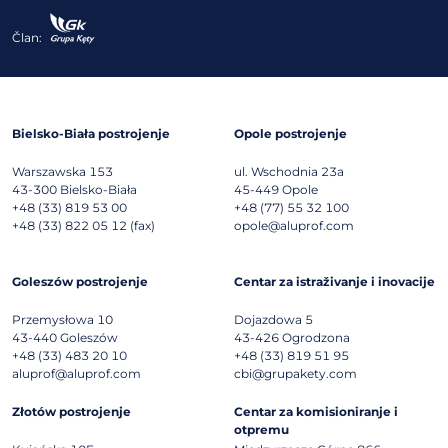
Član:
Bielsko-Biała postrojenje
Opole postrojenje
Warszawska 153
ul. Wschodnia 23a
43-300
Bielsko-Biała
45-449
Opole
+48 (33) 819 53 00
+48 (77) 55 32 100
+48 (33) 822 05 12 (fax)
opole@aluprof.com
Goleszów postrojenje
Centar za istraživanje i inovacije
Przemysłowa 10
Dojazdowa 5
43-440
Goleszów
43-426
Ogrodzona
+48 (33) 483 20 10
+48 (33) 819 51 95
aluprof@aluprof.com
cbi@grupakety.com
Złotów postrojenje
Centar za komisioniranje i
otpremu