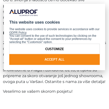
posjetitelje u našem posvećenom prostoru, bilo da
se radi o našim stalnim klijentima, arhitektima,
novim poslovnim partnerima ili pojedincima koji
This website uses cookies
traže izuzetna rješenja za svoje domove.
The website uses cookies to provide services in accordance with our
Kako nas možete kontaktirati?
GDPR Policy
.
You can consent to the use of such technologies by clicking on the
"Accept all" button or adjust the consent to your preferences by
selecting the "Customize" option.
Za zakazivanje termina ili više informacija, molimo vas
da nas nazovete na +48 33 81 95 455 ili nam pišete
CUSTOMIZE
na
showroom@aluprof.com
.
ACCEPT ALL
Također želimo podsjetiti da možete posjetiti naše
showroome u Pragu i Londonu. Uz to, u tijeku su
pripreme za skoro otvaranje još jednog showrooma,
ovoga puta u Varšavi. Ostanite s nama za više detalja!
Veselimo se vašem skorom posjetu!