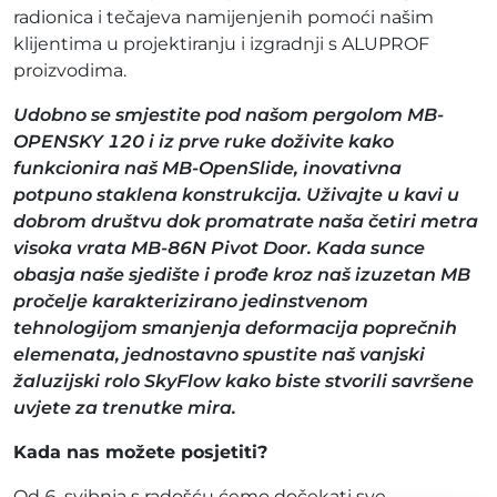
radionica i tečajeva namijenjenih pomoći našim
klijentima u projektiranju i izgradnji s ALUPROF
proizvodima.
Udobno se smjestite pod našom pergolom MB-
OPENSKY 120 i iz prve ruke doživite kako
funkcionira naš MB-OpenSlide, inovativna
potpuno staklena konstrukcija. Uživajte u kavi u
dobrom društvu dok promatrate naša četiri metra
visoka vrata MB-86N Pivot Door. Kada sunce
obasja naše sjedište i prođe kroz naš izuzetan MB
pročelje karakterizirano jedinstvenom
tehnologijom smanjenja deformacija poprečnih
elemenata, jednostavno spustite naš vanjski
žaluzijski rolo SkyFlow kako biste stvorili savršene
uvjete za trenutke mira.
Kada nas možete posjetiti?
Od 6. svibnja s radošću ćemo dočekati sve