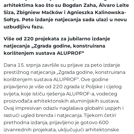
arhitektima kao što su Bogdan Zaha, Álvaro Leite
Siza, Zbigniew Maćków i Agnieszka Kalinowska-
Sołtys. Peto izdanje natjecanja sada ulazi u novu
uzbudljivu fazu.
Više od 220 projekata za jubilarno izdanje
natjecanja „Zgrada godine, konstruirana
korištenjem sustava ALUPROF“
Dana 15. srpnja završile su prijave za peto izdanje
prestižnog natjecanja „Zgrada godine, konstruirana
korištenjem sustava ALUPROF“. Ove godine
prijavljeno je više od 220 zgrada iz Poljske i cijelog
svijeta, koje ističu rješenja ALUPROF-a, vodećeg
proizvođača arhitektonskih aluminijskih sustava.
Ovaj impresivan odaziv naglašava globalni uspjeh i
rastući ugled brenda i natjecanja. Tijekom četiri
prethodna izdanja, prijavljeno je gotovo 600
izvanrednih projekata, uključujući arhitektonske