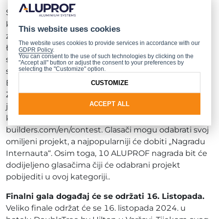
S krajem prve faze natjecanja „Zgrada godine,
konstruirana korištenjem sustava ALUPROF“, žiri
This website uses cookies
započinje svoje rasprave. Žiri, na čelu s Przemo
The website uses cookies to provide services in accordance with our
Łukasikom, suosnivačem poznatog arhitektonskog
GDPR Policy
.
You can consent to the use of such technologies by clicking on the
studija Medusa Group, uključuje ugledne arhitekte i
"Accept all" button or adjust the consent to your preferences by
selecting the "Customize" option.
stručnjake kao što su Maciej Franta, Karol Fiedor,
Bożenna Wawrzyniak-Mańko, Elżbieta Dziubak i
CUSTOMIZE
Zbigniew Poraj. Paralelno s tim, natjecanje poziva
ACCEPT ALL
javnost na online glasovanje od 16. srpnja do 16.
kolovoza 2024. na https://future-
builders.com/en/contest. Glasači mogu odabrati svoj
omiljeni projekt, a najpopularniji će dobiti „Nagradu
Internauta“. Osim toga, 10 ALUPROF nagrada bit će
dodijeljeno glasačima čiji će odabrani projekt
pobijediti u ovoj kategoriji..
Finalni gala događaj će se održati 16. Listopada.
Veliko finale održat će se 16. listopada 2024. u