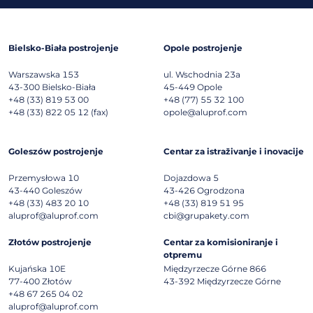
Bielsko-Biała postrojenje
Opole postrojenje
Warszawska 153
ul. Wschodnia 23a
43-300
Bielsko-Biała
45-449
Opole
+48 (33) 819 53 00
+48 (77) 55 32 100
+48 (33) 822 05 12 (fax)
opole@aluprof.com
Goleszów postrojenje
Centar za istraživanje i inovacije
Przemysłowa 10
Dojazdowa 5
43-440
Goleszów
43-426
Ogrodzona
+48 (33) 483 20 10
+48 (33) 819 51 95
aluprof@aluprof.com
cbi@grupakety.com
Złotów postrojenje
Centar za komisioniranje i
otpremu
Kujańska 10E
Międzyrzecze Górne 866
77-400
Złotów
43-392
Międzyrzecze Górne
+48 67 265 04 02
aluprof@aluprof.com