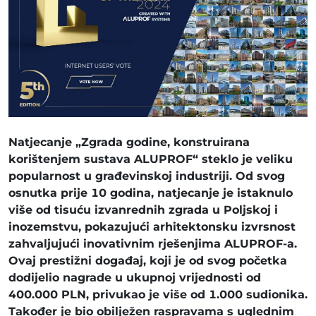
Natjecanje „Zgrada godine, konstruirana
korištenjem sustava ALUPROF“ steklo je veliku
popularnost u građevinskoj industriji. Od svog
osnutka prije 10 godina, natjecanje je istaknulo
više od tisuću izvanrednih zgrada u Poljskoj i
inozemstvu, pokazujući arhitektonsku izvrsnost
zahvaljujući inovativnim rješenjima ALUPROF-a.
Ovaj prestižni događaj, koji je od svog početka
dodijelio nagrade u ukupnoj vrijednosti od
400.000 PLN, privukao je više od 1.000 sudionika.
Također je bio obilježen raspravama s uglednim