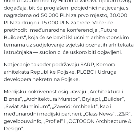
hotelu DoubleTree by Hilton u Varšavi. Tijekom ovog
događaja, bit će proglašeni pobjednici natjecanja, s
nagradama od 50.000 PLN za prvo mjesto, 30.000
PLN za drugo i 15.000 PLN za treće. Večer će
prethoditi međunarodna konferencija „Future
Builders“, koja će se baviti ključnim arhitektonskim
temama uz sudjelovanje svjetski poznatih arhitekata
i stručnjaka — sudionici će uskoro biti objavljeni.
Natjecanje također podržavaju SARP, Komora
arhitekata Republike Poljske, PLGBC i Udruga
developera nekretnina Poljske.
Medijsku pokrivenost osiguravaju „Architektura i
Biznes“, „Architektura Murator“, Bryla.pl, „Builder“,
„Świat Aluminium“, „Zawód: Architekt“, kao i
međunarodni medijski partneri: „Glass News“, „Z&R“,
gevelbouw.info, „Profiel“ i „OCTOGON Architecture &
Design“.