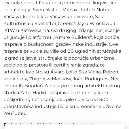
dragulje poput Fakulteta primijenjene lingvistike i
neofilologije Sveučilišta u Varšavi, hotela Nobu
Varšava, kompleksa Varsavske pivovare, Sara
Kulturhusa u Skelleftei, Green2Day u Wrocławu i
.KTW u Katowicama. Od drugog izdanja, natjecanje
uključuje i platformu „Future Builders“, koja potiče
rasprave o budućnosti građevinske industrije. Ove
rasprave privukle su više od 20 uglednih stručnjaka
iz graditeljstva, stručnjaka iz područja urbanizma,
sociologije prostora ili certificiranja zgrada, te
arhitekte kao što su Álvaro Leite Siza Vieira, Robert
Konieczny, Zbigniew Maćków, João Rodrigues, Neil
Pennell i Bogdan Zaha iz poznatog arhitektonskog
studija Zaha Hadid. Rasprave održane tijekom
posljednjeg natjecanja okupile su više od 500
predstavnika industrije i bile su prenošene uživo na
YouTubeu.
Početak rada žirija i online glasovanje