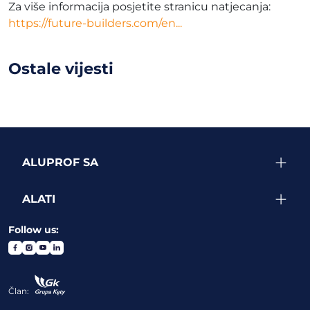
Za više informacija posjetite stranicu natjecanja:
https://future-builders.com/en...
Ostale vijesti
ALUPROF SA
ALATI
Follow us:
Član: