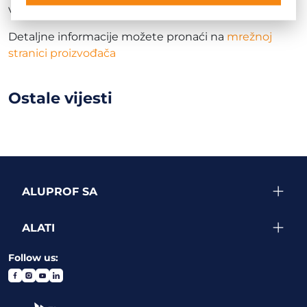
vrata / WALA / šarke WU-1R.
Detaljne informacije možete pronaći na
mrežnoj
stranici proizvođača
Ostale vijesti
ALUPROF SA
ALATI
Follow us: