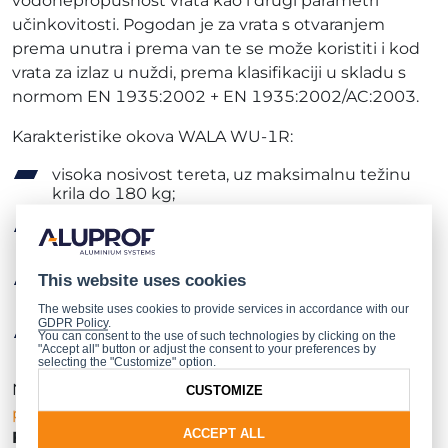
vodonepropusnost vrata kao i drugi parametri
učinkovitosti. Pogodan je za vrata s otvaranjem
prema unutra i prema van te se može koristiti i kod
vrata za izlaz u nuždi, prema klasifikaciji u skladu s
normom EN 1935:2002 + EN 1935:2002/AC:2003.
Karakteristike okova WALA WU-1R:
visoka nosivost tereta, uz maksimalnu težinu
krila do 180 kg;
jednostavna strojna obrada, s jednim
duguljastim otvorom u okviru i krilu;
This website uses cookies
podesivost u tri smjera: +/- 5 mm okomito, +/-
4,5 mm vodoravno i +/- 1,75 mm pritisak brtve;
The website uses cookies to provide services in accordance with our
GDPR Policy
.
funkcionalnost krila omogućuje odličnu
You can consent to the use of such technologies by clicking on the
"Accept all" button or adjust the consent to your preferences by
kinematiku krila.
selecting the "Customize" option.
Novi okovi predstavljeni su u
ALUPROF-ovom
CUSTOMIZE
području za ovlaštene korisnike
, pod
CATALOGUE
ACCEPT ALL
FITTINGS 2 - DOORS - TECHNICAL PART,
Okovi za