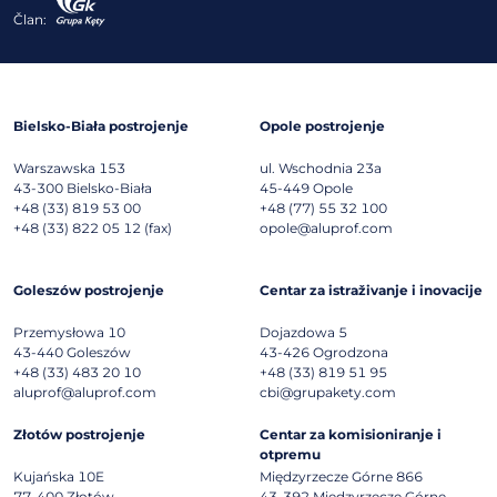
Član:
Bielsko-Biała postrojenje
Opole postrojenje
Warszawska 153
ul. Wschodnia 23a
43-300
Bielsko-Biała
45-449
Opole
+48 (33) 819 53 00
+48 (77) 55 32 100
+48 (33) 822 05 12 (fax)
opole@aluprof.com
Goleszów postrojenje
Centar za istraživanje i inovacije
Przemysłowa 10
Dojazdowa 5
43-440
Goleszów
43-426
Ogrodzona
+48 (33) 483 20 10
+48 (33) 819 51 95
aluprof@aluprof.com
cbi@grupakety.com
Złotów postrojenje
Centar za komisioniranje i
otpremu
Kujańska 10E
Międzyrzecze Górne 866
77-400
Złotów
43-392
Międzyrzecze Górne