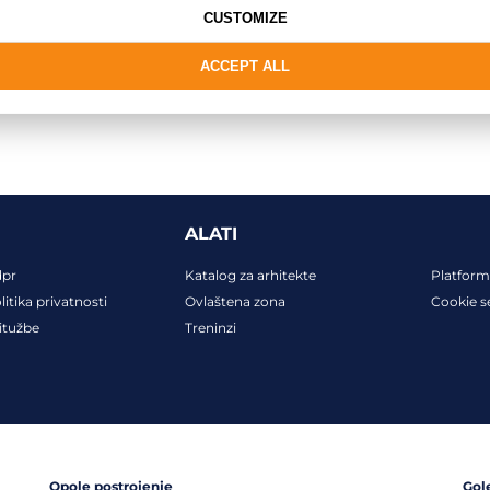
CUSTOMIZE
ACCEPT ALL
ALATI
dpr
Katalog za arhitekte
Platform
litika privatnosti
Ovlaštena zona
Cookie s
itužbe
Treninzi
Opole postrojenje
Gol