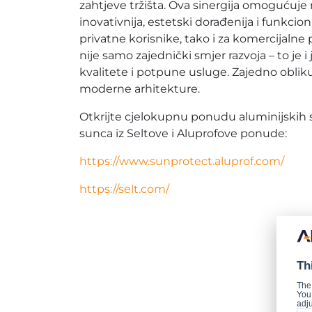
zahtjeve tržišta. Ova sinergija omogućuj
inovativnija, estetski dorađenija i funkcion
privatne korisnike, tako i za komercijalne 
nije samo zajednički smjer razvoja – to je
kvalitete i potpune usluge. Zajedno obl
moderne arhitekture.
Otkrijte cjelokupnu ponudu aluminijskih s
sunca iz Seltove i Aluprofove ponude:
https://www.sunprotect.aluprof.com/
https://selt.com/
Th
The
You 
adju