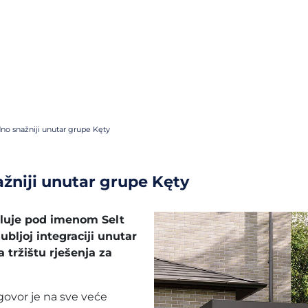
dno snažniji unutar grupe Kęty
ažniji unutar grupe Kęty
jeluje pod imenom Selt
bljoj integraciji unutar
 tržištu rješenja za
govor je na sve veće