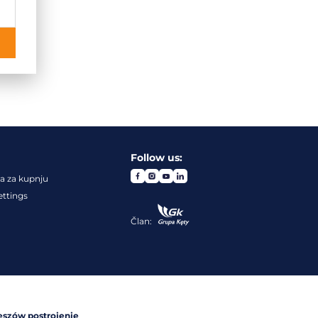
Follow us:
a za kupnju
ettings
Član:
eszów postrojenje