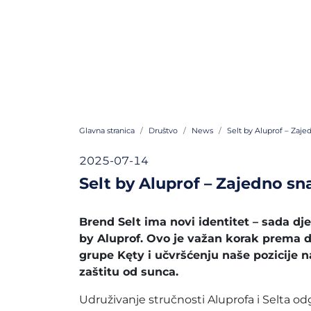
Glavna stranica
Društvo
News
Selt by Aluprof – Zaje
2025-07-14
Selt by Aluprof – Zajedno sn
Brend Selt ima novi identitet – sada d
by Aluprof. Ovo je važan korak prema du
grupe Kęty i učvršćenju naše pozicije na
zaštitu od sunca.
Udruživanje stručnosti Aluprofa i Selta od