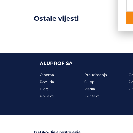
Ostale vijesti
ALUPROF SA
O nama
Preuzimanja
G
Ponuda
Ouppi
Po
Blog
Media
Pr
Projekti
Kontakt
Bielsko-Biała postrojenje