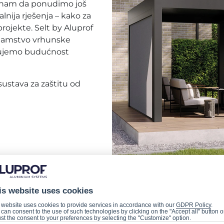
e nam da ponudimo još
alnija rješenja – kako za
projekte. Selt by Aluprof
 i jamstvo vrhunske
ikujemo budućnost
ustava za zaštitu od
is website uses cookies
 website uses cookies to provide services in accordance with our
GDPR Policy
.
can consent to the use of such technologies by clicking on the "Accept all" button o
st the consent to your preferences by selecting the "Customize" option.