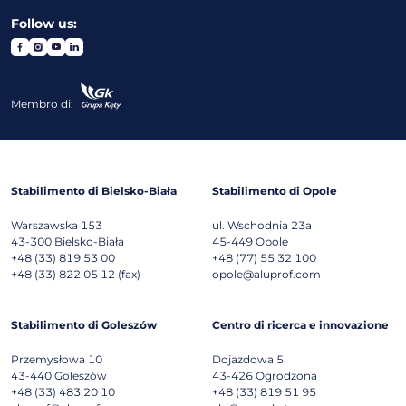
Follow us:
Membro di:
Stabilimento di Bielsko-Biała
Stabilimento di Opole
Warszawska 153
ul. Wschodnia 23a
43-300
Bielsko-Biała
45-449
Opole
+48 (33) 819 53 00
+48 (77) 55 32 100
+48 (33) 822 05 12 (fax)
opole@aluprof.com
Stabilimento di Goleszów
Centro di ricerca e innovazione
Przemysłowa 10
Dojazdowa 5
43-440
Goleszów
43-426
Ogrodzona
+48 (33) 483 20 10
+48 (33) 819 51 95