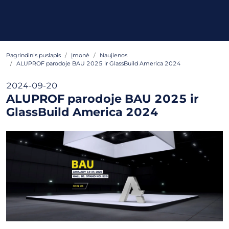
Pagrindinis puslapis
Įmonė
Naujienos
ALUPROF parodoje BAU 2025 ir GlassBuild America 2024
2024-09-20
ALUPROF parodoje BAU 2025 ir
GlassBuild America 2024