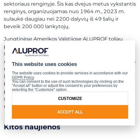
sektoriaus renginyje. Šis kas dvejus metus vykstantis
renginys, organizuojamas nuo 1964 m., 2023 m.
sulaukė daugiau nei 2200 dalyvių iš 49 šalių ir
beveik 200 000 lankytojų.
Jungtinėse Amerikos Valstijose ALUPROF toliau
plečia savo veiklą ir su malonumu dalyvaujame
GlassBuild America 2024, didžiausioje Šiaurės
Amerikos stiklo, langų ir durų pramonės parodoje. Šis
This website uses cookies
renginys vyks 2024 m. rugsėjo 30 – spalio 2 d.
The website uses cookies to provide services in accordance with our
Dalase, Teksase, ir suburs daugiau nei 500 dalyvių
GDPR Policy
.
You can consent to the use of such technologies by clicking on the
bei apie 9 000 lankytojų iš viso pasaulio. Tai puiki
"Accept all" button or adjust the consent to your preferences by
selecting the "Customize" option.
proga pristatyti naujausius mūsų produktus ir
sprendimus, specialiai pritaikytus Šiaurės Amerikos
CUSTOMIZE
rinkai. Lauksime jūsų E salėje, stende Nr. 51090!
ACCEPT ALL
Kitos naujienos