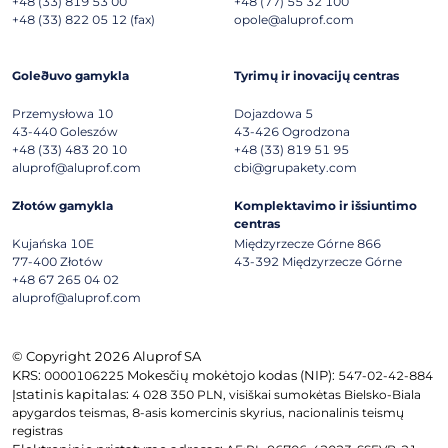
+48 (33) 819 53 00
+48 (77) 55 32 100
+48 (33) 822 05 12 (fax)
opole@aluprof.com
Goleðuvo gamykla
Tyrimų ir inovacijų centras
Przemysłowa 10
Dojazdowa 5
43-440
Goleszów
43-426
Ogrodzona
+48 (33) 483 20 10
+48 (33) 819 51 95
aluprof@aluprof.com
cbi@grupakety.com
Złotów gamykla
Komplektavimo ir išsiuntimo
centras
Kujańska 10E
Międzyrzecze Górne 866
77-400
Złotów
43-392
Międzyrzecze Górne
+48 67 265 04 02
aluprof@aluprof.com
© Copyright 2026 Aluprof SA
KRS:
Mokesčių mokėtojo kodas (NIP):
0000106225
547-02-42-884
Įstatinis kapitalas:
4 028 350 PLN, visiškai sumokėtas Bielsko-Biala
apygardos teismas, 8-asis komercinis skyrius, nacionalinis teismų
registras