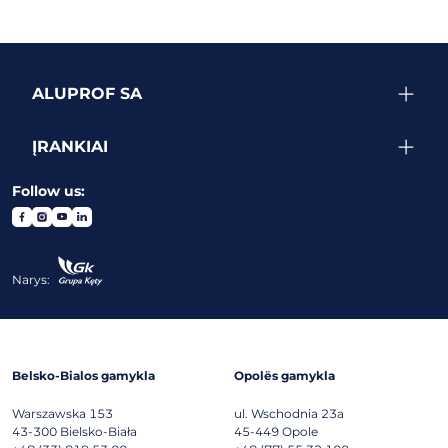
ALUPROF SA
ĮRANKIAI
Follow us:
Narys:
Belsko-Bialos gamykla
Opolës gamykla
Warszawska 153
ul. Wschodnia 23a
43-300
Bielsko-Biała
45-449
Opole