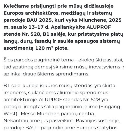
Kviečiame prisijungti prie mūsų didžiausioje
Europos architektūros, medžiagų ir sistemų
parodoje BAU 2025, kuri vyks Miunchene, 2025
m. sausio 13–17 d. Apsilankykite ALUPROF
stende Nr. 528, B1 salėje, kur pristatysime platų
langų, durų, fasadų ir saulės apsaugos sistemų
asortimentą 120 m² plote.
Šios parodos pagrindinė tema – ekologiški pastatai,
tad ypatingą dėmesį skirsime mūsų inovatyviems ir
aplinkai draugiškiems sprendimams.
B1 salė, kurioje įsikūręs mūsų stendas, yra skirta
įmonėms, siūlančioms aliuminio sprendimus
architektūroje. ALUPROF stendas Nr. 528 yra
patogiai įrengtas šalia pagrindinio įėjimo (Eingang
West) į Messe München parodų centrą.
Nekantraujame jus pasveikinti Bavarijos sostinėje,
parodoje BAU – pagrindiniame Europos statybos