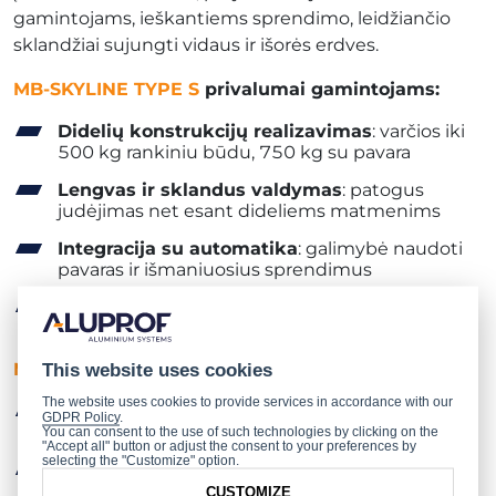
gamintojams, ieškantiems sprendimo, leidžiančio
sklandžiai sujungti vidaus ir išorės erdves.
MB-SKYLINE TYPE S
privalumai gamintojams:
Didelių konstrukcijų realizavimas
: varčios iki
500 kg rankiniu būdu, 750 kg su pavara
Lengvas ir sklandus valdymas
: patogus
judėjimas net esant dideliems matmenims
Integracija su automatika
: galimybė naudoti
pavaras ir išmaniuosius sprendimus
Patikrinta sistema
: kokybės ir patikimumo
garantija
MB-SKYLINE TYPE S
privalumai architektams:
This website uses cookies
The website uses cookies to provide services in accordance with our
Premium dizainas
: minimalistinė, šiuolaikiška
GDPR Policy
.
išvaizda, kuri traukia dėmesį
You can consent to the use of such technologies by clicking on the
"Accept all" button or adjust the consent to your preferences by
selecting the "Customize" option.
Šviesios erdvės
: beveik nepastebima riba tarp
vidaus ir išorės
CUSTOMIZE