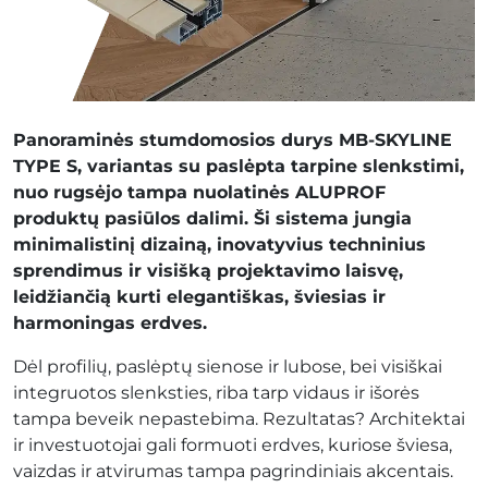
Panoraminės stumdomosios durys MB-SKYLINE
TYPE S, variantas su paslėpta tarpine slenkstimi,
nuo rugsėjo tampa nuolatinės ALUPROF
produktų pasiūlos dalimi. Ši sistema jungia
minimalistinį dizainą, inovatyvius techninius
sprendimus ir visišką projektavimo laisvę,
leidžiančią kurti elegantiškas, šviesias ir
harmoningas erdves.
Dėl profilių, paslėptų sienose ir lubose, bei visiškai
integruotos slenksties, riba tarp vidaus ir išorės
tampa beveik nepastebima. Rezultatas? Architektai
ir investuotojai gali formuoti erdves, kuriose šviesa,
vaizdas ir atvirumas tampa pagrindiniais akcentais.