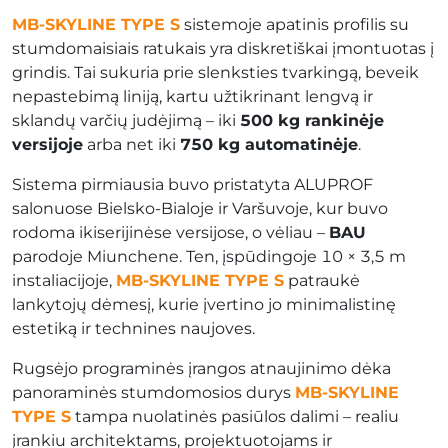
MB-SKYLINE TYPE S
sistemoje apatinis profilis su
stumdomaisiais ratukais yra diskretiškai įmontuotas į
grindis. Tai sukuria prie slenksties tvarkingą, beveik
nepastebimą liniją, kartu užtikrinant lengvą ir
sklandų varčių judėjimą – iki
500 kg rankinėje
versijoje
arba net iki
750 kg automatinėje
.
Sistema pirmiausia buvo pristatyta ALUPROF
salonuose Bielsko-Bialoje ir Varšuvoje, kur buvo
rodoma ikiserijinėse versijose, o vėliau –
BAU
parodoje Miunchene. Ten, įspūdingoje 10 × 3,5 m
instaliacijoje,
MB-SKYLINE TYPE S
patraukė
lankytojų dėmesį, kurie įvertino jo minimalistinę
estetiką ir technines naujoves.
Rugsėjo programinės įrangos atnaujinimo dėka
panoraminės stumdomosios durys
MB-SKYLINE
TYPE S
tampa nuolatinės pasiūlos dalimi – realiu
įrankiu architektams, projektuotojams ir