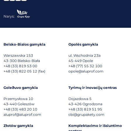
Narys:
Belsko-Bialos gamykla
Opolës gamykla
Warszawska 153
ul. Wschodnia 23a
43-300
Bielsko-Biała
45-449
Opole
+48 (33) 819 53 00
+48 (77) 55 32 100
+48 (33) 822 05 12 (fax)
opole@aluprof.com
Goleðuvo gamykla
Tyrimų ir inovacijų centras
Przemysłowa 10
Dojazdowa 5
43-440
Goleszów
43-426
Ogrodzona
+48 (33) 483 20 10
+48 (33) 819 51 95
aluprof@aluprof.com
cbi@grupakety.com
Złotów gamykla
Komplektavimo ir išsiuntimo
centras