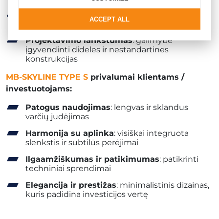
Minimalistiniai profiliai
: ploni skerspjūviai,
ACCEPT ALL
paslėpti sienose ir lubose
Projektavimo lankstumas
: galimybė
įgyvendinti dideles ir nestandartines
konstrukcijas
MB-SKYLINE TYPE S
privalumai klientams /
investuotojams:
Patogus naudojimas
: lengvas ir sklandus
varčių judėjimas
Harmonija su aplinka
: visiškai integruota
slenkstis ir subtilūs perėjimai
Ilgaamžiškumas ir patikimumas
: patikrinti
techniniai sprendimai
Elegancija ir prestižas
: minimalistinis dizainas,
kuris padidina investicijos vertę