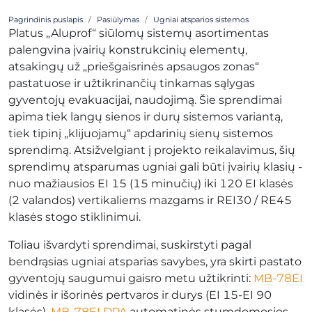
Pagrindinis puslapis
Pasiūlymas
Ugniai atsparios sistemos
Platus „Aluprof“ siūlomų sistemų asortimentas
palengvina įvairių konstrukcinių elementų,
atsakingų už „priešgaisrinės apsaugos zonas“
pastatuose ir užtikrinančių tinkamas sąlygas
gyventojų evakuacijai, naudojimą. Šie sprendimai
apima tiek langų sienos ir durų sistemos variantą,
tiek tipinį „klijuojamų“ apdarinių sienų sistemos
sprendimą. Atsižvelgiant į projekto reikalavimus, šių
sprendimų atsparumas ugniai gali būti įvairių klasių -
nuo mažiausios EI 15 (15 minučių) iki 120 EI klasės
(2 valandos) vertikaliems mazgams ir REI30 / RE45
klasės stogo stiklinimui.
Toliau išvardyti sprendimai, suskirstyti pagal
bendrąsias ugniai atsparias savybes, yra skirti pastato
gyventojų saugumui gaisro metu užtikrinti:
MB-78EI
vidinės ir išorinės pertvaros ir durys (EI 15-EI 90
klasės),
MB-78EI DPA
automatinės stumdomosios