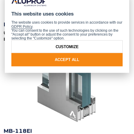
This website uses cookies
The website uses cookies to provide services in accordance with our
MB-86 EI
GDPR Policy
.
You can consent to the use of such technologies by clicking on the
Ugniai atspari langų, durų ir pertvarų sistema, atitinkanti
"Accept all" button or adjust the consent to your preferences by
selecting the "Customize" option.
EI15, EW30, EI30 atsparumo ugniai klases
CUSTOMIZE
ACCEPT ALL
MB-118EI