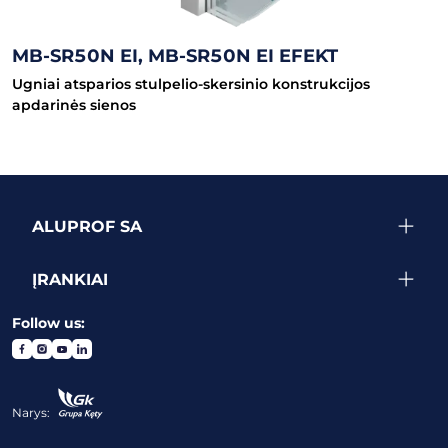
MB-SR50N EI, MB-SR50N EI EFEKT
Ugniai atsparios stulpelio-skersinio konstrukcijos
apdarinės sienos
ALUPROF SA
ĮRANKIAI
Follow us:
Narys: