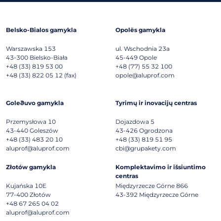
Belsko-Bialos gamykla
Opolës gamykla
Warszawska 153
ul. Wschodnia 23a
43-300
Bielsko-Biała
45-449
Opole
+48 (33) 819 53 00
+48 (77) 55 32 100
+48 (33) 822 05 12 (fax)
opole@aluprof.com
Goleðuvo gamykla
Tyrimų ir inovacijų centras
Przemysłowa 10
Dojazdowa 5
43-440
Goleszów
43-426
Ogrodzona
+48 (33) 483 20 10
+48 (33) 819 51 95
aluprof@aluprof.com
cbi@grupakety.com
Złotów gamykla
Komplektavimo ir išsiuntimo
centras
Kujańska 10E
Międzyrzecze Górne 866
77-400
Złotów
43-392
Międzyrzecze Górne
+48 67 265 04 02
aluprof@aluprof.com