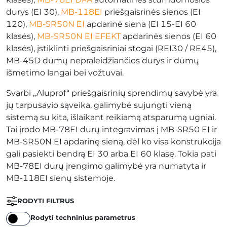
durys (EI 30),
MB-118EI
priešgaisrinės sienos (EI
120),
MB-SR50N EI
apdarinė siena (EI 15-EI 60
klasės),
MB-SR50N EI EFEKT
apdarinės sienos (EI 60
klasės), įstiklinti priešgaisriniai stogai (REI30 / RE45),
MB-45D dūmų nepraleidžiančios durys ir dūmų
išmetimo langai bei vožtuvai.
Svarbi „Aluprof“ priešgaisrinių sprendimų savybė yra
jų tarpusavio sąveika, galimybė sujungti vieną
sistemą su kita, išlaikant reikiamą atsparumą ugniai.
Tai įrodo MB-78EI durų integravimas į MB-SR50 EI ir
MB-SR50N EI apdarinę sieną, dėl ko visa konstrukcija
gali pasiekti bendrą EI 30 arba EI 60 klasę. Tokia pati
MB-78EI durų įrengimo galimybė yra numatyta ir
MB-118EI sienų sistemoje.
RODYTI FILTRUS
Rodyti techninius parametrus