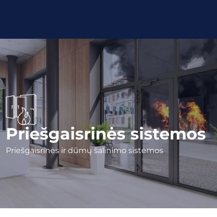
Priešgaisrinės sistemos
Priešgaisrinės ir dūmų šalinimo sistemos