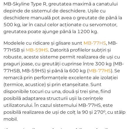
MB-Skyline Type R, greutatea maximă a canatului
depinde de sistemul de deschidere. Ușile cu
deschidere manuală pot avea o greutate de până la
500 kg, iar în cazul celor acționate cu servomotor,
greutatea poate ajunge până la 1200 kg.
Modelele cu ridicare și glisare sunt
MB-77HS
, MB-
77HSB și
MB-59HS
. Datorită profilelor subțiri și
robuste, aceste sisteme permit realizarea de uși cu
praguri joase, cu greutăți cuprinse între 300 kg (MB-
77HSB, MB-59HS) și până la 600 kg (
MB-77HS
). Se
remarcă prin performanțele excelente ale izolației
(termice, acustice) și prin etanșeitate. Sunt
disponibile tocuri cu una, două și trei șine, fiind
posibilă adaptarea structurii ușii la cerințele
utilizatorului. În cazul sistemului MB-77HS, este
posibilă realizarea de uși de colț la 90 și 270⁰, cu stâlp
mobil.