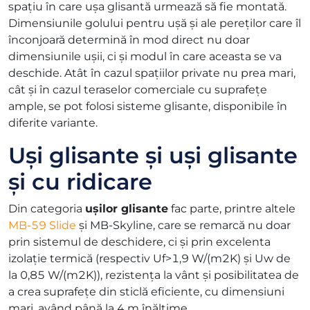
spațiu în care ușa glisantă urmează să fie montată.
Dimensiunile golului pentru ușă și ale pereților care îl
înconjoară determină în mod direct nu doar
dimensiunile ușii, ci și modul în care aceasta se va
deschide. Atât în cazul spațiilor private nu prea mari,
cât și în cazul teraselor comerciale cu suprafețe
ample, se pot folosi sisteme glisante, disponibile în
diferite variante.
Uși glisante și uși glisante
și cu ridicare
Din categoria
ușilor glisante
fac parte, printre altele
MB-59 Slide
și MB-Skyline, care se remarcă nu doar
prin sistemul de deschidere, ci și prin excelenta
izolație termică (respectiv Uf>1,9 W/(m2K) și Uw de
la 0,85 W/(m2K)), rezistența la vânt și posibilitatea de
a crea suprafețe din sticlă eficiente, cu dimensiuni
mari, având până la 4 m înălțime.