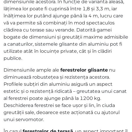
dimensiunile acestora. În funcție de varianta aleasă,
lățimea lor poate fi cuprinsă între 1,8 și 3,3 m, iar
înălțimea lor putând ajunge până la 4 m, lucru care
vă va permite să combinați în mod spectaculos
clădirea cu terase sau verande. Datorită gamei
bogate de dimensiuni și greutății maxime admisibile
a canaturilor, sistemele glisante din aluminiu pot fi
utilizate atât în locuințe private, cât și în clădiri
publice.
Dimensiunile ample ale
ferestrelor glisante
nu
diminuează robustețea și rezistența acestora.
Profilele subțiri din aluminiu asigură un aspect
estetic și o rezistență ridicată – greutatea unui canat
al ferestrei poate ajunge până la 1200 kg.
Deschiderea ferestrei se face ușor și lin, în ciuda
greutății sale, deoarece este acționată cu ajutorul
unui servomotor.
În cazul
ferestrelor de terasă
, un aspect important îl