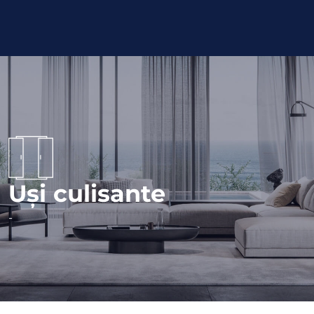
Uși culisante
-