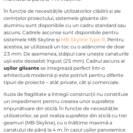
În funcție de necesitățile utilizatorilor clădirii și ale
cerințelor proiectului, sistemele glisante din
aluminiu sunt disponibile cu un cadru standard sau
ascuns. Cadrele ascunse sunt disponibile pentru
sistemele MB-Skyline și
MB-Skyline Type R
. Pentru
acestea, se utilizează un toc cu o adâncime de doar
23 mm. De asemenea, stâlpul care unește canaturile
ușii este deosebit îngust (25 mm). Cadrul ascuns al
ușilor glisante
se integrează perfect într-o
arhitectură modernă și este potrivit pentru diferite
tipuri de proiecte – atât private, cât și comerciale.
Iluzia de fragilitate a întregii construcții nu constituie
un impediment pentru crearea unor suprafețe
impunătoare din sticlă. În funcție de necesitățile
utilizatorilor, se pot realiza suprafețe din sticlă cu trei
geamuri (MB-Skyline), cu o înălțime maximă a
canatului de până la 4 m. În cazul ușilor panoramice