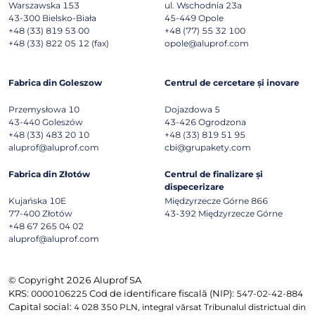
Warszawska 153
ul. Wschodnia 23a
43-300
Bielsko-Biała
45-449
Opole
+48 (33) 819 53 00
+48 (77) 55 32 100
+48 (33) 822 05 12 (fax)
opole@aluprof.com
Fabrica din Goleszow
Centrul de cercetare și inovare
Przemysłowa 10
Dojazdowa 5
43-440
Goleszów
43-426
Ogrodzona
+48 (33) 483 20 10
+48 (33) 819 51 95
aluprof@aluprof.com
cbi@grupakety.com
Fabrica din Złotów
Centrul de finalizare și
dispecerizare
Kujańska 10E
Międzyrzecze Górne 866
77-400
Złotów
43-392
Międzyrzecze Górne
+48 67 265 04 02
aluprof@aluprof.com
© Copyright 2026 Aluprof SA
KRS:
Cod de identificare fiscală (NIP):
0000106225
547-02-42-884
Capital social:
4 028 350 PLN, integral vărsat Tribunalul districtual din