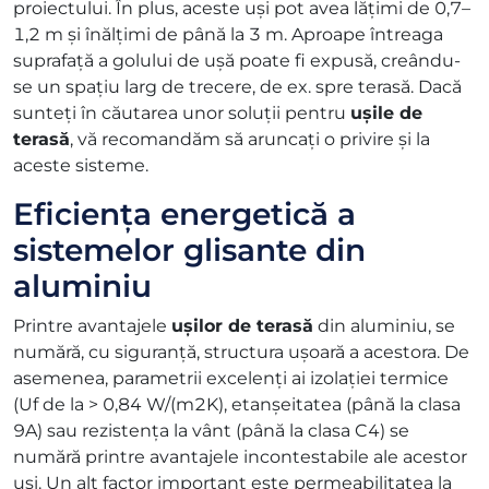
proiectului. În plus, aceste uși pot avea lățimi de 0,7–
1,2 m și înălțimi de până la 3 m. Aproape întreaga
suprafață a golului de ușă poate fi expusă, creându-
se un spațiu larg de trecere, de ex. spre terasă. Dacă
sunteți în căutarea unor soluții pentru
ușile de
terasă
, vă recomandăm să aruncați o privire și la
aceste sisteme.
Eficiența energetică a
sistemelor glisante din
aluminiu
Printre avantajele
ușilor de terasă
din aluminiu, se
numără, cu siguranță, structura ușoară a acestora. De
asemenea, parametrii excelenți ai izolației termice
(Uf de la > 0,84 W/(m2K), etanșeitatea (până la clasa
9A) sau rezistența la vânt (până la clasa C4) se
numără printre avantajele incontestabile ale acestor
uși. Un alt factor important este permeabilitatea la