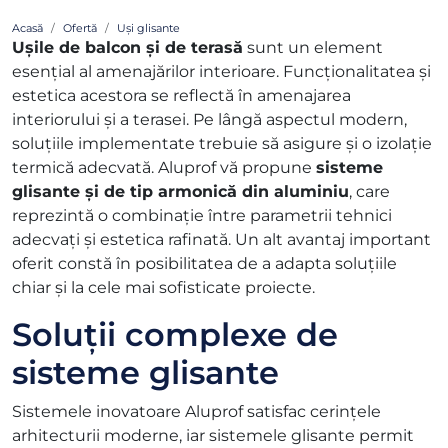
Acasă
Ofertă
Uși glisante
Ușile de balcon și de terasă
sunt un element
esențial al amenajărilor interioare. Funcționalitatea și
estetica acestora se reflectă în amenajarea
interiorului și a terasei. Pe lângă aspectul modern,
soluțiile implementate trebuie să asigure și o izolație
termică adecvată. Aluprof vă propune
sisteme
glisante și de tip armonică din aluminiu
, care
reprezintă o combinație între parametrii tehnici
adecvați și estetica rafinată. Un alt avantaj important
oferit constă în posibilitatea de a adapta soluțiile
chiar și la cele mai sofisticate proiecte.
Soluții complexe de
sisteme glisante
Sistemele inovatoare Aluprof satisfac cerințele
arhitecturii moderne, iar sistemele glisante permit